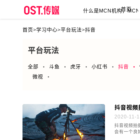
首页
什么是MCN机构，MCN的
首页
>
学习中心
>
平台玩法
>
抖音
平台玩法
全部
斗鱼
虎牙
小红书
抖音
微视
抖音视频
2020-11-1
抖音视频拍
会有一个良