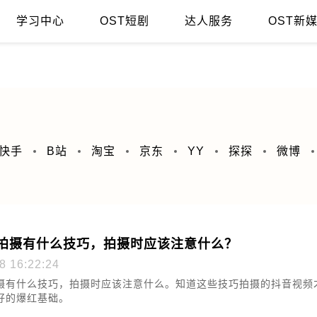
学习中心
OST短剧
达人服务
OST新
价值在哪里?
直播间留客的小技巧，你get了吗？
快手
B站
淘宝
京东
YY
探探
微博
拍摄有什么技巧，拍摄时应该注意什么？
8 16:22:24
摄有什么技巧，拍摄时应该注意什么。知道这些技巧拍摄的抖音视频
好的爆红基础。