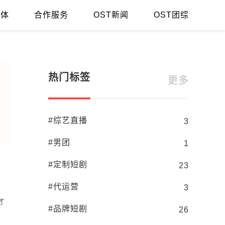
媒体
合作服务
OST新闻
OST团综
网红人气提升的三大法宝你知道吗
新手直播需要
热门标签
更多
#综艺直播
3
#男团
1
#定制短剧
23
#代运营
3
才
#品牌短剧
26