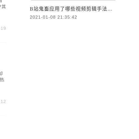
自
?其
B站鬼畜应用了哪些视频剪辑手法，什么是鬼畜?
2021-01-08 21:35:42
019
却
热
012