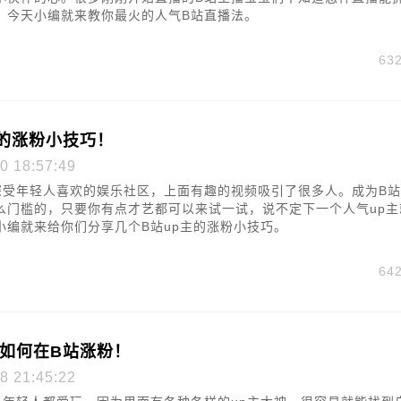
，今天小编就来教你最火的人气B站直播法。
63
主的涨粉小技巧！
0 18:57:49
深受年轻人喜欢的娱乐社区，上面有趣的视频吸引了很多人。成为B站
么门槛的，只要你有点才艺都可以来试一试，说不定下一个人气up主
小编就来给你们分享几个B站up主的涨粉小技巧。
64
主如何在B站涨粉！
8 21:45:22