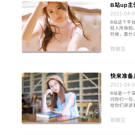
B站up
2021-04-0
B站这个平
轻人所熟知
时候，靠什
这几件事。
铁豌豆
快来准备
2021-04-0
B站是一个
问你们一句
给你们讲讲
铁豌豆