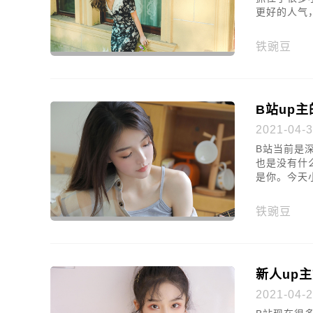
更好的人气
铁豌豆
B站up
2021-04-3
B站当前是
也是没有什
是你。今天
铁豌豆
新人up
2021-04-2