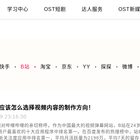
学习中心
OST短剧
达人服务
OST新
值在哪里?
直播间留客的小技巧，你get了吗？
快手
B站
淘宝
京东
YY
探探
微博
主应该怎么选择视频内容的制作方向！
9 23:16:30
们对哔哩哔哩的亲切称呼。作为中国最大的视频弹幕网站，B站在24
用户最喜欢的十大应用程序中排名第一。在百度发布的热搜榜中，站
大新关注度应用中排名第一，平均月活跃量为2198万，平均7天的留存