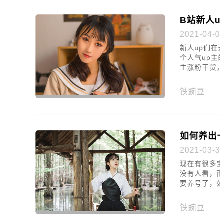
B站新人
2021-04-0
新人up们
个人气up
主涨粉干货
铁豌豆
如何养出
2021-03-3
现在有很多
没有人看，
要养号了，
铁豌豆