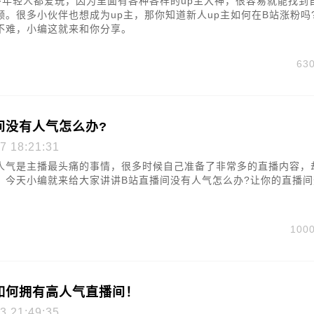
多年轻人都爱玩，因为里面有各种各样的up主大神，很容易就能找到
频。很多小伙伴也想成为up主，那你知道新人up主如何在B站涨粉吗
不难，小编这就来和你分享。
63
间没有人气怎么办?
7 18:21:31
人气是主播最头痛的事情，很多时候自己准备了非常多的直播内容，
。今天小编就来给大家讲讲B站直播间没有人气怎么办?让你的直播间
100
如何拥有高人气直播间！
3 21:49:35