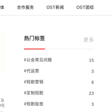
媒体
合作服务
OST新闻
OST团综
网红人气提升的三大法宝你知道吗
新手直播需要注
热门标签
更多
#公会常见问题
15
#代运营
3
#短剧营销
6
#定制短剧
23
岁及
#短剧投放
3
B在
率