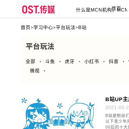
首页
什么是MCN机构，MCN的价
首页
>
学习中心
>
平台玩法
>
B站
平台玩法
全部
斗鱼
虎牙
小红书
抖音
微视
B站UP
2021-09-2
B站是粉丝
以下青少年
00后的十