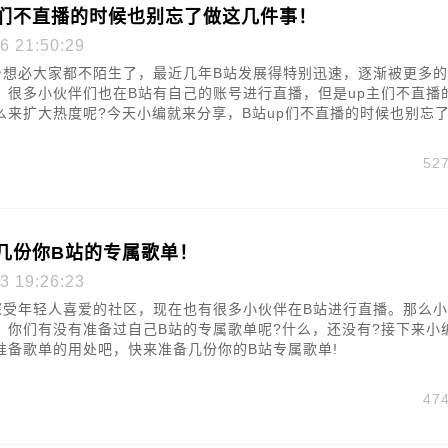
主们不直播的时候也别忘了做这几件事！
6 21:50:29
台想必大家都不陌生了，最近几年B站发展得特别迅速，逐渐被更多
。很多小伙伴们也在B站有自己的账号进行直播，但是up主们不直播
么来扩大热度呢?今天小编就来分享，B站up们不直播的时候也别忘
52
几份你B站的专属歌单！
3 19:26:23
深受年轻人喜爱的社区，现在也有很多小伙伴在B站进行直播。那么
，你们有没有准备过自己B站的专属歌单呢?什么，还没有?接下来小
准备歌单的用处吧，快来准备几份你的B站专属歌单!
47