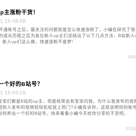
up主涨粉干货！
1 18:48:08
在开通账号之后，最关注的问题就是怎么快速涨粉了，小编在研究了很
主的成长历程之后为各位新人up主们总结出了以下几点方法，B站新人
，新人up们这么做，快速涨粉不是梦!
66
一个好的B站号？
1 18:49:28
宝宝们都是B站的up主，但是经常会有宝宝问我，为什么我发布的视
而别人发布的视频轻轻松松就上热门?小编告诉你，这就说明你的账
如何养出一个好的B站号，快来看看小编今天给你分享的干货吧。
124