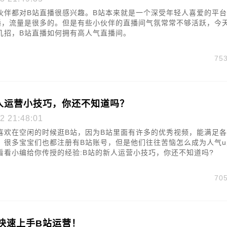
伙伴都对B站直播很感兴趣。B站本来就是一个深受年轻人喜爱的平
播，流量是很多的。但是有些小伙伴的直播间气氛常常不够活跃，今
几招，B站直播如何拥有高人气直播间。
75
人运营小技巧，你还不知道吗？
2 21:48:01
喜欢在空闲的时候逛B站，因为B站里面有许多的优秀视频，能满足
。很多宝宝们也都注册有B站账号，但是他们往往苦恼怎么成为人气u
看看小编给你传授的经验:B站的新人运营小技巧，你还不知道吗?
70
快速上手B站运营！