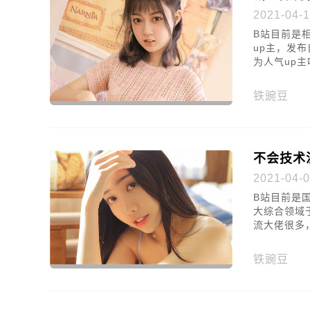
2021-04-1
B站目前是
up主，发
为人气up
铁豌豆
不会技术
2021-04-0
B站目前是
大综合领域
流大佬很多
铁豌豆