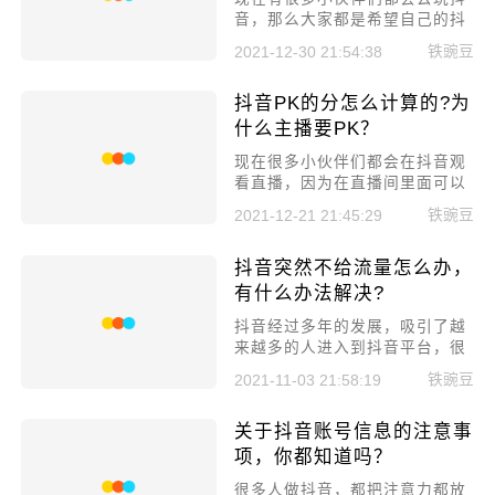
音，那么大家都是希望自己的抖
音账号能够有很多的粉丝的，很
铁豌豆
2021-12-30 21:54:38
多小伙伴们就会选择去和别的帐
号互粉，又怕这种行为不好，抖
抖音PK的分怎么计算的?为
音互粉有什么影响，账号被限流
怎么办？
什么主播要PK？
现在很多小伙伴们都会在抖音观
看直播，因为在直播间里面可以
和自己喜欢的主播进行沟通聊
铁豌豆
2021-12-21 21:45:29
天，那么大家在观看直播的时候
经常可以看到两个主播在PK，抖
抖音突然不给流量怎么办，
音PK的分怎么计算的?
有什么办法解决?
抖音经过多年的发展，吸引了越
来越多的人进入到抖音平台，很
多人靠着自己的努力，好不容易
铁豌豆
2021-11-03 21:58:19
有了一定的流量，却不知道什么
原因突然被平台限流，所以本文
关于抖音账号信息的注意事
就来详细讲讲：抖音突然不给流
量是怎么回事，有什么办法解
项，你都知道吗？
决?
​很多人做抖音，都把注意力都放