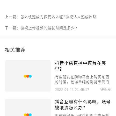
上一篇：怎么快速成为微视达人呢?微视达人速成攻略!
下一篇：微视上传视频的最长时间是多少?
相关推荐
抖音小店直播中控台在哪
里？
有些朋友在购物平台上购买东西
的时候，觉得单纯的浏览宝贝的
详情页，实在是太枯燥了，因此
铁豌豆
2022-01-11 21:45:17
很多朋友会通过抖音直播来进行
购物，卖家会通过中控台发布直
抖音互粉有什么影响，账号
播消息，抖音小店直播中控台在
哪里？
被限流怎么办？
现在有很多小伙伴们都会去玩抖