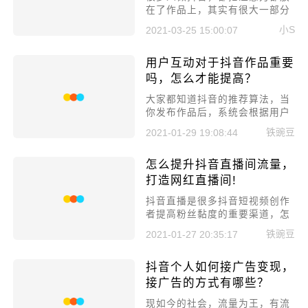
在了作品上，其实有很大一部分
影响力在账号上面，一个好的账
小S
2021-03-25 15:00:07
号，能够得到系统更多推荐。今
天要讲的就是关于抖音账号信息
用户互动对于抖音作品重要
的注意事项，你都知道吗?
吗，怎么才能提高？
​大家都知道抖音的推荐算法，当
你发布作品后，系统会根据用户
对于你作品的真实反馈，然后判
铁豌豆
2021-01-29 19:08:44
定是否应该推荐，只有用户足够
喜欢，这样系统才会认为你这个
怎么提升抖音直播间流量，
是优质内容。所以今天就来聊聊
用户互动对于抖音作品重要吗，
打造网红直播间!
怎么才能提高?
抖音直播是很多抖音短视频创作
者提高粉丝黏度的重要渠道，怎
么提升抖音直播间流量是一个系
铁豌豆
2021-01-27 20:35:17
统化的工程，今天小编就来给大
家讲讲怎么提升抖音直播间流
抖音个人如何接广告变现，
量，打造网红直播间!
接广告的方式有哪些？
现如今的社会，流量为王，有流