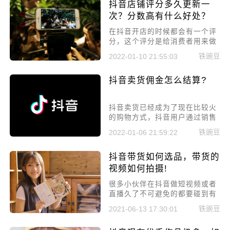
抖音店铺评分多久更新一
次？分数高有什么好处？
在抖音开店的时候都会有一个评
分，这个评分是给消费者用来做
参考的，同时也是用来警惕商家
铁豌豆
2022-01-10 21:55:03
们好好运营店铺的，店铺评分是
会更新的，那么抖音店铺评分多
抖音卖货佣金怎么结算?
久更新一次?
抖音卖货已经成为了现在比较火
的购物方式，抖音用户通过销售
商品就可以拿到一定比例的佣
铁豌豆
2022-01-06 21:59:22
金，对于很多小伙伴来说这种赚
钱的方式确实是非常轻松的，抖
抖音带货如何选品，带货的
音卖货佣金怎么结算?
视频如何拍摄!
很多小伙伴在抖音做短视频或者
直播久了不可避免的都要碰到有
商家联系叫帮忙带货，不论是通
铁豌豆
2021-06-13 17:30:01
过短视频的方式还是直播的方式
最重要的就是要选择容易火起来