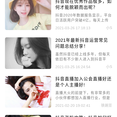
抖音现在优秀作品极多，如
的商品，今天小编就来给大家讲
讲抖音带货如何选品，带货的视
何才能脱颖而出呢？
频如何拍摄!
抖音2020年数据报告显示，平台
日活跃用户突破4亿，每天上传
到抖音的作品超过千万，要想在
小S
2021-03-26 17:18:13
这么多作品中脱颖而出，绝不是
一件简单的事情，所以今天就来
2021年最新抖音运营常见
好好聊聊抖音现在优秀作品极
多，如何才能脱颖而出呢?
问题总结分享！
虽然抖音已经上线多年，但每天
依旧有不少新人进入到抖音平
台，他们都有自己的点子和想
小S
2021-03-25 16:24:54
法，都想要在抖音上火起来，但
没有运营经验，不知道怎么处理
抖音直播加入公会直播好还
一些问题，所以今天就来讲讲
2021年最新抖音运营常见问题总
是个人主播好!
结分享!
直播大火的前提下，有非常多的
小伙伴都想加入直播行业，但是
都比较纠结直播到底是靠自己直
铁豌豆
2021-02-20 19:02:41
播好还是加入公会直播好?今天
小编就来给大家讲解一下抖音直