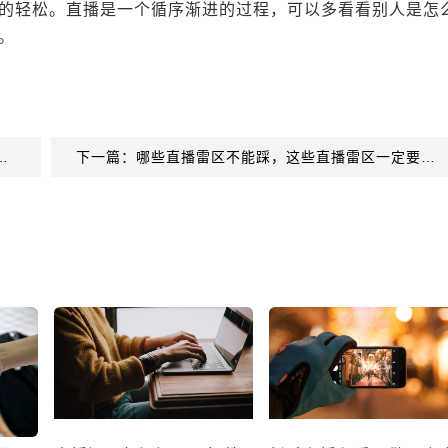
的轻松。直播是一个循序渐进的过程，可以多看看别人是怎
。
那么受欢迎，如何做一名高情商主播？
下一篇：哪些直播雷区不能踩，这些直播雷区一定要注意！