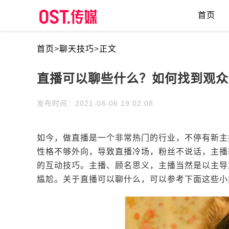
首页
首页
>
聊天技巧
>
正文
直播可以聊些什么？如何找到观众
发布时间：2021-08-06 19:02:08
如今，做直播是一个非常热门的行业，不停有新主
性格不够外向，导致直播冷场，粉丝不说话，主播
的互动技巧。主播、顾名思义，主播当然是以主导
尴尬。关于直播可以聊什么，可以参考下面这些小