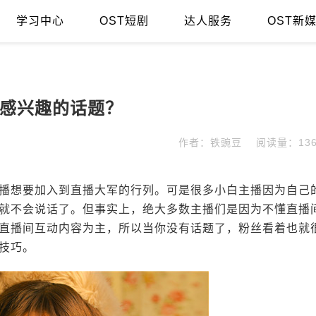
学习中心
OST短剧
达人服务
OST新
感兴趣的话题？
作者：铁豌豆
阅读量：136
播想要加入到直播大军的行列。可是很多小白主播因为自己
就不会说话了。但事实上，绝大多数主播们是因为不懂直播
直播间互动内容为主，所以当你没有话题了，粉丝看着也就
技巧。