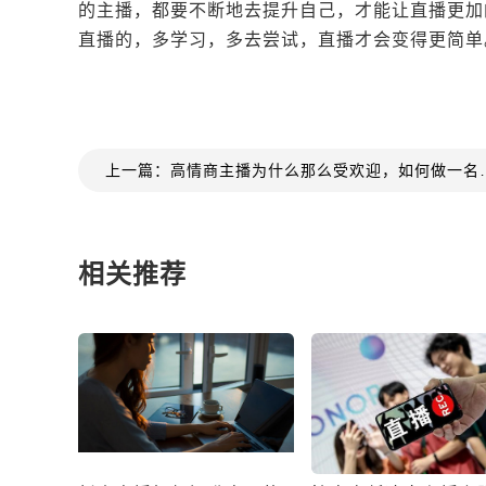
的主播，都要不断地去提升自己，才能让直播更加
直播的，多学习，多去尝试，直播才会变得更简单
上一篇：高情商主播为什么
相关推荐