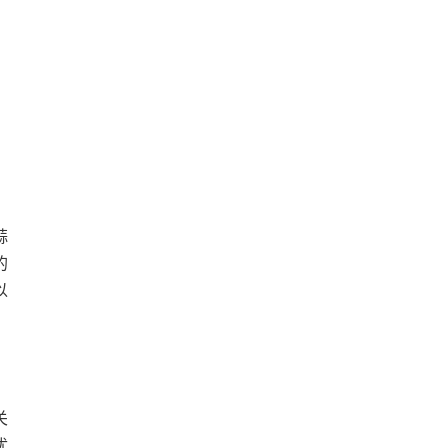
蒜
的
以
关
犹