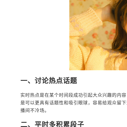
一、讨论热点话题
实时热点是在某个时间段成功引起大众兴趣的内容
是可以更具有话题性和吸引眼球，容易给观众留下
播间不冷场。
二、平时多积累段子