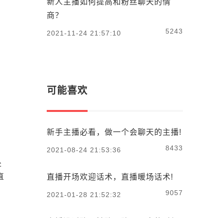
新人主播如何提高和粉丝聊天的情
商？
5243
2021-11-24 21:57:10
可能喜欢
新手主播必看，做一个会聊天的主播!
8433
2021-08-24 21:53:36
处
直
直播开场欢迎话术，直播暖场话术!
9057
2021-01-28 21:52:32