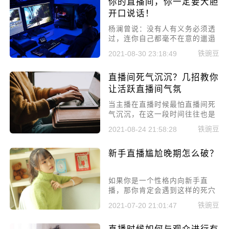
你的直播间，你一定要大胆
巧。
开口说话！
杨澜曾说：没有人有义务必须透
过，连你自己都毫不在意的邋遢
外表，去发现你优秀的内在。同
铁豌豆
2021-08-30 23:18:49
样的也没有人有义务，必须透过
你沉默木讷的直播，去了解你有
直播间死气沉沉？几招教你
趣的灵魂。所以，我们身为主
播，在你的直播间，你一定要大
让活跃直播间气氛
胆开口说话！
当主播在直播时候最怕直播间死
气沉沉，在这一段时间往往也是
主播最难熬的，当你没经验，没
铁豌豆
2021-08-24 21:58:28
人气，直播间没人跟你聊天，全
程只有自己一个人时，处境十分
新手直播尴尬晚期怎么破？
尴尬。这种情况几乎每个主播都
会遇到，今天小编就分享几个活
跃直播间气氛的技巧，让我们一
如果你是一个性格内向新手直
起来看下吧!
播，那你肯定会遇到这样的死穴
——不知道该聊什么，该怎么
铁豌豆
2021-07-20 21:01:47
聊，气氛一度冰点，不知如何是
好。那应该怎么调整自己，怎么