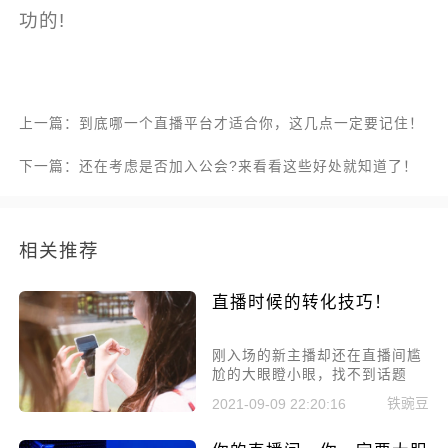
功的!
上一篇：到底哪一个直播平台才适合你，这几点一定要记住！
下一篇：还在考虑是否加入公会?来看看这些好处就知道了！
相关推荐
直播时候的转化技巧！
刚入场的新主播却还在直播间尴
尬的大眼瞪小眼，找不到话题
聊，转化惨淡。今天这篇文章主
铁豌豆
2021-09-09 22:20:16
要就来说说直播间的转化技巧，
包括直播互动技巧、直播成交技