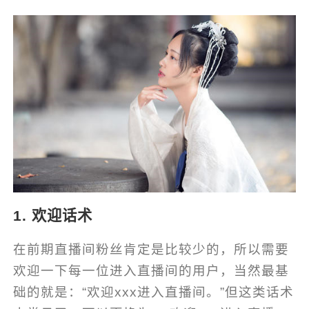
1. 欢迎话术
在前期直播间粉丝肯定是比较少的，所以需要
欢迎一下每一位进入直播间的用户，当然最基
础的就是：“欢迎xxx进入直播间。”但这类话术