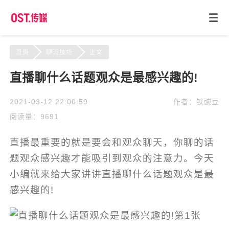
首页
聊天技巧
正文
直播聊什么话题观众是最感兴趣的!
2021-03-12 22:00:59
作者：铁豌豆
阅读量：9691
直播最重要的就是要会和观众聊天，你聊的话
题观众感兴趣才能吸引到观众的注意力。今天
小编就来给大家讲讲直播聊什么话题观众是最
感兴趣的!