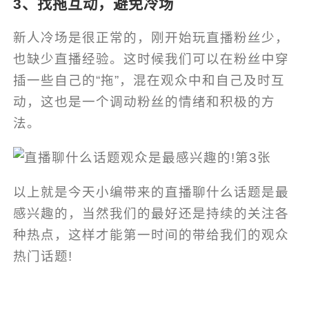
3、找拖互动，避免冷场
新人冷场是很正常的，刚开始玩直播粉丝少，
也缺少直播经验。这时候我们可以在粉丝中穿
插一些自己的“拖”，混在观众中和自己及时互
动，这也是一个调动粉丝的情绪和积极的方
法。
以上就是今天小编带来的直播聊什么话题是最
感兴趣的，当然我们的最好还是持续的关注各
种热点，这样才能第一时间的带给我们的观众
热门话题!