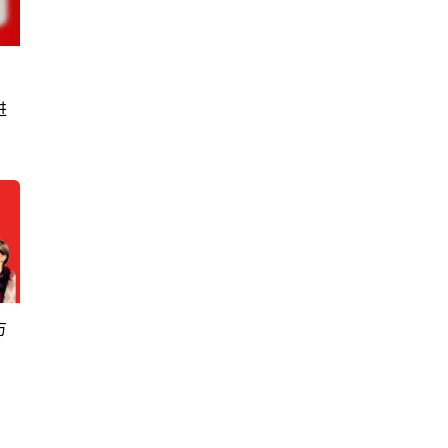
进
?
方