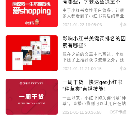
排名规则分享!
有哪些，学会这些流量不
断！
由于小红书女性用户偏多，让很
多人都看到了小红书背后的商业
价值。但想要在小红书获得流
小S
2021-01-22 16:08:06
量，笔记就必须要上推荐，不然
不会有多少流量。所以今天就来
影响小红书关键词排名的因
讲讲打造小红书爆款笔记的方法
有哪些，学会这些流量不断!
素有哪些?
​我在之前的文章中也写过，小红
书除了上推荐获取流量之外，还
有搜索入口也可以获得巨大的流
小S
2021-01-11 21:00:15
量，而搜索入口靠的就是关键词
排名，让用户能够搜索到你，所
一周干货 | 快速get小红书
以本文就来详细讲讲影响小红书
关键词排名的因素有哪些?
“种草类”直播技能！
一直以来，小红书的关键词是“种
草”，直播带货则可以让用户在站
内完成种草、拔草的完整消费链
OST传媒
2021-01-11 20:36:58
条。