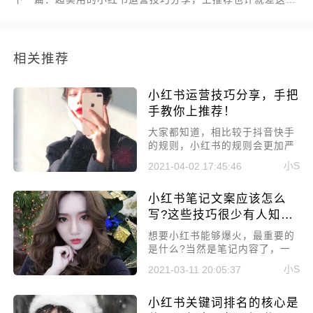
相关推荐
小红书运营技巧分享，手把
手教你上推荐！
​大家都知道，相比较于抖音快手
的规则，小红书的规则会更加严
格。想要在小红书上获得流量，
小S
2021-04-02 17:45:46
不光是需要有高质量的内容，还
需要有一定的运营技巧，所以本
小红书笔记文案应该怎么
文就来讲讲小红书运营技巧分
享，手把手教你上推荐!
写?这些技巧很少有人知
道！
​想要小红书能够爆火，最重要的
是什么?当然是笔记内容了，一
个好的笔记文案能够吸引众多人
小S
2021-03-11 20:05:37
互动，互动的人越多，平台就会
认为你的笔记越优质，就能给你
小红书关键词排名的核心是
推荐更多的流量。所以本文就来