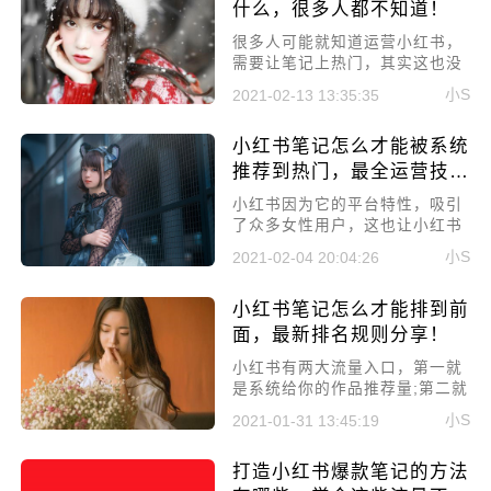
分享一下小红书笔记文案应该怎
什么，很多人都不知道！
么写?这些技巧很少有人知道!
​很多人可能就知道运营小红书，
需要让笔记上热门，其实这也没
有错，上热门确实是流量的关
小S
2021-02-13 13:35:35
键。但也会有另一个流量入口，
那就是首页的搜索入口，这个同
小红书笔记怎么才能被系统
样能够给你的笔记带来很多流
量。今天要讲的就是小红书关键
推荐到热门，最全运营技巧
词排名的核心是什么?
分享！
​小红书因为它的平台特性，吸引
了众多女性用户，这也让小红书
成为大家带货的重要平台之一。
小S
2021-02-04 20:04:26
但想要笔记能够上热门还是比较
难的，所以今天就来聊聊小红书
小红书笔记怎么才能排到前
笔记怎么才能被系统推荐到热
门，最全运营技巧分享!
面，最新排名规则分享！
小红书有两大流量入口，第一就
是系统给你的作品推荐量;第二就
是用户搜索，通过搜索关键词来
小S
2021-01-31 13:45:19
找到你的笔记。而很多人都知道
第一种，所以今天就来讲讲小红
打造小红书爆款笔记的方法
书笔记怎么才能排到前面，最新