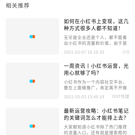
相关推荐
如何在小红书上变现，这几
种方式很多人都不知道！
​无论是企业还是个人，都不能看
出小红书的流量和价值，由于是
种草分享，真的非常适合带货。
小S
2021-03-07 16:15:33
但由于小红书平台比较严格，所
以很多人都不知道应该怎么变
一周资讯丨小红书运营，光
现，那本文就来详细聊聊如何在
小红书上变现，这几种方式很多
用心就够了吗？
人都不知道!
小红书作为一个内容社交平台，
要在上面做推广，肯定离不开做
内容。其中专业的说法叫做小红
OST传媒
2021-03-03 13:45:19
书种草，当中又分为素人种草和
达人种草，如何选择，如何匹
最新运营攻略：小红书笔记
配，这都需要提前做好规划。明
确清楚之后，再去规划，再运用
的关键词怎么才能排上去？
到实践当中去。
​大家都知道小红书除了热门推荐
的流量入口，还有就是搜索框的