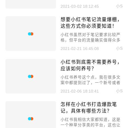
流量入口，搜索框主要就是关键
小S
2021-03-02 18:12:45
词搜索，很多笔记就是靠着搜索
关键词的流量来引流变现。所以
想要小红书笔记流量爆棚，
今天就来好好分享一下最新运营
攻略：小红书笔记的关键词怎么
这些方式你必须要知道！
才能排上去?
​小红书虽然对于笔记要求比较严
格，但平台的流量确实值得众多
商家去引流摸索，不少人找到了
小S
2021-02-21 16:45:08
方法，已经赚得盆满钵满了，有
的人却还是在原地踏步。那本文
小红书到底需不需要养号，
就为大家好好讲讲想要小红书笔
记流量爆棚，这些方式你必须要
应该如何养号？
知道!
​小红书养号这个点，我在很多文
案中都提到过了，一个新号或者
许久未登录的账号，都是需要养
小S
2021-02-06 18:10:41
号才能进行运营的，不然很容易
就被判定为营销号了。所以今天
怎样在小红书打造爆款笔
就来讲讲小红书到底需不需要养
号，应该如何养号?
记，具体有哪些方法？
小红书我相信大家都知道，这是
一个种草分享类的平台，这也让