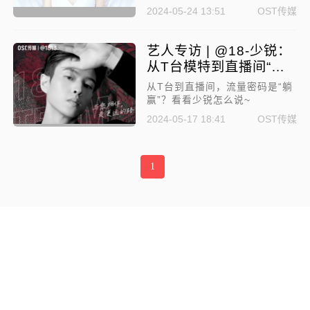
和蜕变。她表示将会继续保持初
2024-05-24 13:51
OST传媒
心，带着粉丝们的点寸微光，披
荆斩棘，共赴荣耀。
艺人专访 | @18-少锐：
从T台模特到直播间“王
者”，最感谢严格的舞蹈
从T台到直播间，流量密码是“躺
训练
赢”？看看少锐怎么说~
2024-05-17 18:41
OST传媒
1