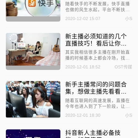
意了！
随着快手的不断发展，快手直播
也做的风生水起，平台不断扶
持，越来越多的新人主播加入进
2020-12-02 15:07
小S
来，但也是因为新人主播，所以
很多规则都不太清楚。所以，今
天就来给大家讲讲快手直播有哪
新主播必须知道的几个
些禁忌不能犯，新手主播需要注
直播技巧！看后让你受
意了!
益匪浅
其实我相信很多主播在刚开始直
播的时候基本上都会冷场，找不
到话题聊，一场直播下来来来回
2020-12-01 18:52
OST传媒
回就那么几句话，作为在国内
MCN机构和公会机构OST传媒工
作的小O来说，必须给你们分享
新手主播常问的问题合
新主播必须知道的几个直播技
集，想做主播先看看这
巧！
个！
随着互联网的高速发展，直播在
今年也进入到了下一阶段，让全
民都参与了进来。而很多新人想
2020-12-01 18:30
小S
进入这个行业，但又对直播行业
不了解，心里有很多疑问，下面
就总结了新手主播常问的问题合
抖音新人主播必备技
集，想做主播先看看这个!