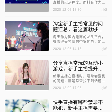
直播的火热程度。而抖音作为短
视频头部平台，也出台了主播扶
2020-12-06 13:30
小S
持计划，吸引主播入驻。当然，
做直播肯定不会那么简单的，今
天就来分享一些新手主播必看：
淘宝新手主播常见的问
在抖音直播需要事先了解的平台
题汇总，看这篇就够
术语!
了！
淘宝作为国内电商的龙头平台，
有着得天独厚的带货优势，加上
用户量极其庞大，成为了众多主
2020-12-03 14:15
小S
播带货最青睐的平台之一。很多
人在直播中会遇到许多问题，特
别是新手主播，下面整理了淘宝
分享直播常玩的互动小
新手主播常见的问题汇总，可以
游戏，新手主播提升人
一起来看看!
气必备！
新手主播在直播时，经常会遇到
的问题，就是常常找不到话题，
让直播间陷入尴尬的境地。而是
2020-12-02 17:08
小S
否能够留住观众，直播间肯定是
不能冷场的，那今天就来分享直
播常玩的互动小游戏，新手主播
快手直播有哪些禁忌不
提升人气必备!
能犯，新手主播需要注