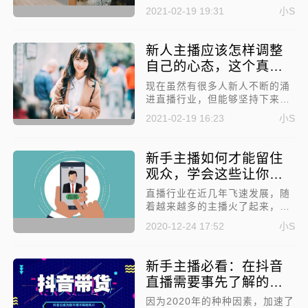
持，一般加入公会后，公会都会
2021-02-19 19:31
小S
有一定的流量扶持，最重要的还
是主播怎么去保持直播间热度。
所以今天就来聊聊新人主播应该
新人主播应该怎样调整
怎样才能保持直播间热度不下
自己的心态，这个真的
滑?
很重要！
​现在虽然有很多人新人不断的涌
进直播行业，但能够坚持下来的
真的很少，主要就是刚开始直
2021-02-19 16:23
小S
播，并不会有太多的人来观看，
没有人就没有互动，直播就会显
得非常无聊，时间慢慢久了，就
新手主播如何才能留住
会想要放弃。所以今天就来好好
观众，学会这些让你人
讲讲新人主播应该怎样调整自己
气爆棚！
的心态!
直播行业在近几年飞速发展，随
着越来越多的主播火了起来，看
着那些光鲜亮丽的主播，也吸引
2020-12-24 17:52
小S
着越来越多的新人进入到了直播
行列，所以本文就来给大家聊聊
新手主播如何才能留住观众，学
新手主播必看：在抖音
会这些让你人气爆棚！
直播需要事先了解的平
台术语！
因为2020年的种种因素，加速了