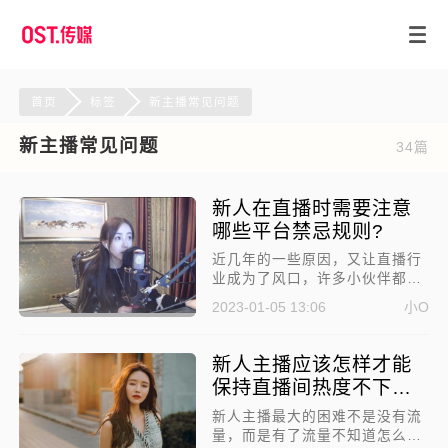
首页
标签
新主播常见问题
新主播常见问题
34篇
新人在直播时需要注意
哪些平台禁忌规则?
近几年的一些原因，又让直播行
业成为了风口，许多小伙伴都跟
风入局，想着能在这个风口分一
2023-01-05 13:06
小O
杯羹。不过确实有很多主播靠着
直播实现消费自由，而有的小伙
伴却屡屡触发违规导致封号，那
新人主播应该怎样才能
么新人在直播时需要注意哪些平
保持直播间热度不下
台禁忌?
滑？
​新人主播最大的困难不是没有流
量，而是有了流量不知道怎么保