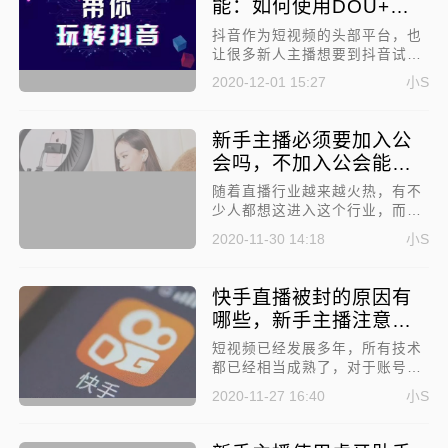
能：如何使用DOU+直
播上热门?
抖音作为短视频的头部平台，也
让很多新人主播想要到抖音试
试。但现实可能是，直播间没什
2020-12-01 15:27
小S
么人，也留不住观众，更别说让
直播间上热门了。那今天就来讲
讲，抖音新人主播必备技能：如
新手主播必须要加入公
何使用DOU+直播上热门?
会吗，不加入公会能起
来吗？
随着直播行业越来越火热，有不
少人都想这进入这个行业，而刚
到这个行业，肯定都会有公会来
2020-11-30 14:18
小S
联系你。但因为刚入行，所以都
会有一些疑问，新手主播必须要
加入公会吗，不加入公会能起来
快手直播被封的原因有
吗?下面就来详细说一说!
哪些，新手主播注意避
坑!
短视频已经发展多年，所有技术
都已经相当成熟了，对于账号的
违规检测非常智能，而新人主播
2020-11-27 16:40
小S
因为不了解，很容易触犯快手直
播的规则，导致账号被限流封
号，那下面就说一下快手直播被