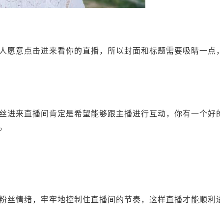
人愿意点击进来看你的直播，所以封面和标题需要吸睛一点
丝进来直播间肯定是希望能够跟主播进行互动，你有一个好
。
粉丝情绪，牢牢地控制住直播间的节奏，这样直播才能顺利