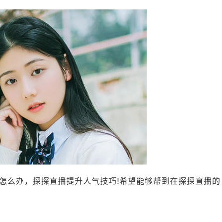
怎么办，探探直播提升人气技巧!希望能够帮到在探探直播的