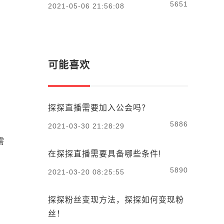
5651
2021-05-06 21:56:08
可能喜欢
探探直播需要加入公会吗？
5886
2021-03-30 21:28:29
需
在探探直播需要具备哪些条件!
5890
2021-03-20 08:25:55
探探粉丝变现方法，探探如何变现粉
，
丝！