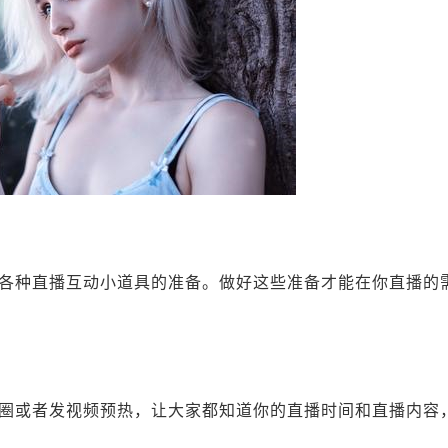
各种直播互动小道具的准备。做好这些准备才能在你直播的
圈或者发视频预热，让大家都知道你的直播时间和直播内容