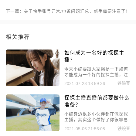
下一篇：关于快手账号异常/申诉问题汇总，新手需要注意了！
相关推荐
如何成为一名好的探探主
播？
今天小编要跟大家揭秘一下如何
才能成为一个好的探探主播，注
意好下面几个方面，你一定能成
铁豌豆
2021-07-23 18:59:36
为顶尖网络女主播!
探探主播直播前都要做什么
准备？
小编身边很多小伙伴都在做探探
主播，其实这个做好了你很容易
就能收获一大批粉丝。如果你也
铁豌豆
2021-05-06 21:56:08
想做探探主播的话，今天小编给