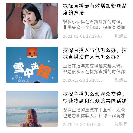
今天小编就为你带来几个探探主
探探直播最有效增加粉丝黏
播的使用小技巧，快快收藏起
来，一定会对你有帮助的!
度的方法!
很多小伙伴在直播探探的时候，
非常头痛一个问题，探探直播间
来的人很多，但是观看直播的时
铁豌豆
2021-02-01 17:19:57
间都不长，或者就是粉丝点了关
注后，就很少来你的直播间看你
探探直播人气低怎么办，探
的直播了，今天小编就来给大家
讲讲探探直播最有效增加粉丝黏
探直播没有人气怎么办?
度的方法!
直播在近年来变得越来越火爆，
但是很多人在探探直播的时候都
会有一个困惑，为什么没有观众
铁豌豆
2020-12-23 15:10:15
来看我的直播间，今天小编就来
给大家讲讲探探直播人气低怎么
探探主播怎么和观众交谈，
办，探探直播没有人气怎么办?
快速找到和观众的共同话题
探探直播的重点在于互动，观众
也是想和你聊天，和你一起玩才
留在直播间的。今天小编就带大
铁豌豆
2020-12-22 15:05:34
家来学习，探探主播怎么和观众
交谈，快速找到和观众的共同话