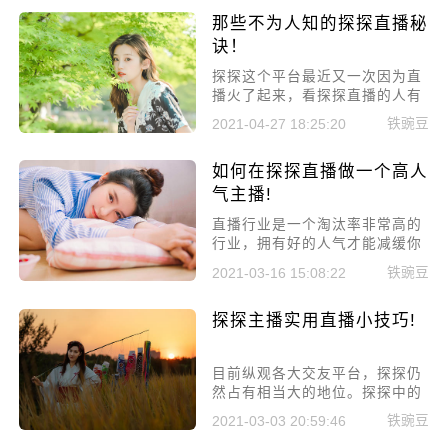
你带来的技巧可要好好听。关于
那些不为人知的探探直播秘
探探主播直播前都要做什么准
备，你都知道吗?
诀！
探探这个平台最近又一次因为直
播火了起来，看探探直播的人有
很多。所以很多小伙伴也想尝试
铁豌豆
2021-04-27 18:25:20
探探主播，但是又不知道该怎么
做。别急，今天小编就给你带来
如何在探探直播做一个高人
了巨大福利，告诉你那些不为人
知的探探直播秘诀!
气主播!
直播行业是一个淘汰率非常高的
行业，拥有好的人气才能减缓你
的淘汰时间，想要直播拥有高的
铁豌豆
2021-03-16 15:08:22
人气那就必须要有一些别人不会
注意的细节，今天小编就来给大
探探主播实用直播小技巧!
家讲讲如何在探探直播做一个高
人气主播!
目前纵观各大交友平台，探探仍
然占有相当大的地位。探探中的
直播也从来没有停止，一直都有
铁豌豆
2021-03-03 20:59:46
很多的小伙伴想要做探探主播，