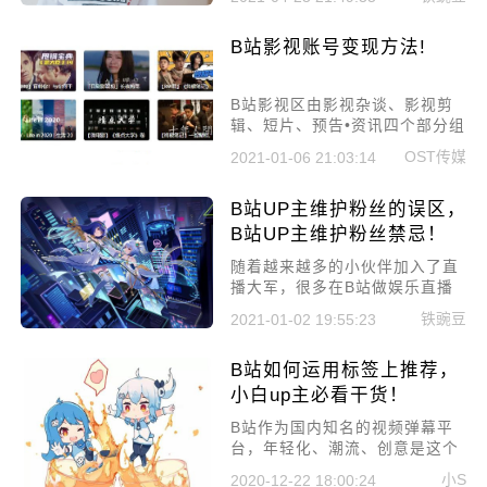
播，流量是很多的。但是有些小
伙伴的直播间气氛常常不够活
B站影视账号变现方法!
跃，今天小编就给你支几招，B
站直播如何拥有高人气直播间。
B站影视区由影视杂谈、影视剪
辑、短片、预告•资讯四个部分组
成，从视频下的综合评分可以直
OST传媒
2021-01-06 21:03:14
观感受到影视杂谈>影视剪辑>短
片>预告•资讯。
B站UP主维护粉丝的误区，
B站UP主维护粉丝禁忌！
随着越来越多的小伙伴加入了直
播大军，很多在B站做娱乐直播
的小伙伴都不知道怎么维护自己
铁豌豆
2021-01-02 19:55:23
的粉丝，今天小编给大家讲讲B
站UP主维护粉丝的误区，B站UP
B站如何运用标签上推荐，
主维护粉丝禁忌！
小白up主必看干货！
B站作为国内知名的视频弹幕平
台，年轻化、潮流、创意是这个
平台的标志。而想要在B站红起
小S
2020-12-22 18:00:24