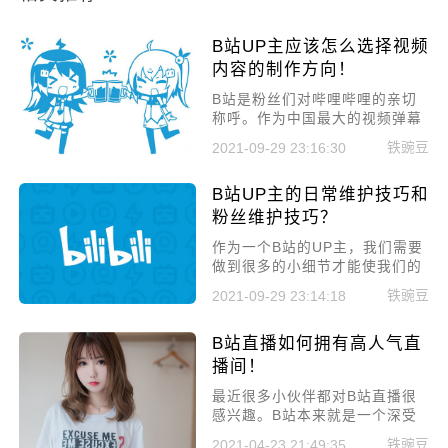
B站UP主应该怎么选择视频
内容的制作方向！
B站是粉丝们对哔哩哔哩的亲切
称呼。作为中国最大的视频弹幕
网站，B站在24岁及以下青少年
铁豌豆
2021-09-29 23:16:30
用户最喜欢的十大应用程序中排
名第一。在百度发布的热搜榜
B站UP主的日常维护技巧和
中，站B在00后的十大新关注度
应用中排名第一，平均月活跃量
粉丝维护技巧？
为2198万，平均7天的留存率超
作为一个B站的UP主，我们需要
过70% !
做到很多的小细节才能使我们的
作品更加的火爆，例如作品发布
铁豌豆
2021-09-29 23:14:18
时间，内容的初期维护等等，今
天我们就给大家来分享一些B站
B站直播如何拥有高人气直
UP主的日常维护技巧和粉丝维护
技巧?
播间！
最近很多小伙伴都对B站直播很
感兴趣。B站本来就是一个深受
年轻人喜爱的平台，在B站上直
铁豌豆
2021-04-23 21:49:35