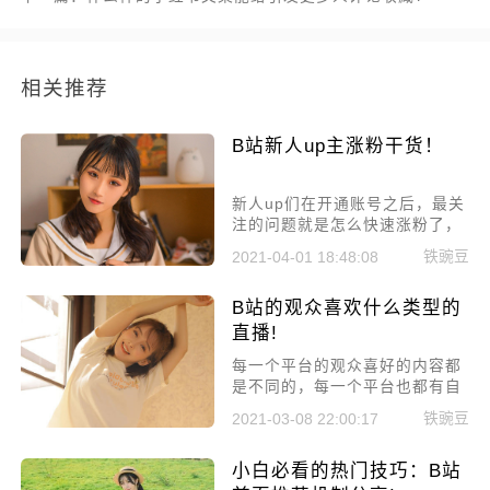
相关推荐
B站新人up主涨粉干货！
新人up们在开通账号之后，最关
注的问题就是怎么快速涨粉了，
小编在研究了很多个人气up主的
铁豌豆
2021-04-01 18:48:08
成长历程之后为各位新人up主们
总结出了以下几点方法，B站新
B站的观众喜欢什么类型的
人up主涨粉干货，新人up们这么
做，快速涨粉不是梦!
直播!
每一个平台的观众喜好的内容都
是不同的，每一个平台也都有自
己的内容特色，今天小编就来给
铁豌豆
2021-03-08 22:00:17
大家解析一下B站的观众喜欢什
么类型的直播!
小白必看的热门技巧：B站