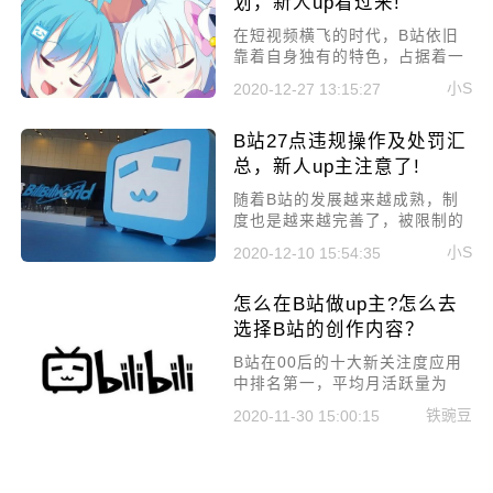
划，新人up看过来!
在短视频横飞的时代，B站依旧
靠着自身独有的特色，占据着一
片天地。其根本还是有许多优秀
小S
2020-12-27 13:15:27
的up主在不断输出内容，所以B
站早在2018年就推出了创作激励
B站27点违规操作及处罚汇
计划，所以，今天要讲的就是如
何申请B站创作激励计划，新人
总，新人up主注意了!
up看过来!
随着B站的发展越来越成熟，制
度也是越来越完善了，被限制的
内容也越来越多，特别是新人up
小S
2020-12-10 15:54:35
主，对于平台的不了解，可能会
更容易违规。所以，本文总结了
怎么在B站做up主?怎么去
B站27点违规操作及处罚汇总，
新人up主注意了!
选择B站的创作内容？
B站在00后的十大新关注度应用
中排名第一，平均月活跃量为
2198万，平均7天的留存率超过
铁豌豆
2020-11-30 15:00:15
70% !对于用户量那么大的B站，
up主成为了许多内容创作者的主
攻方向，怎么在B站做up主?怎么
去选择B站的创作内容？