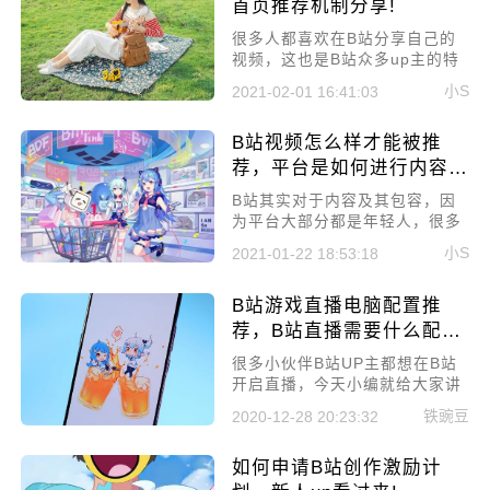
首页推荐机制分享!
​很多人都喜欢在B站分享自己的
视频，这也是B站众多up主的特
点，但也有很多up主想要火起
小S
2021-02-01 16:41:03
来，因为在B站被很多人喜欢是
一件很开心的事情。所以今天就
B站视频怎么样才能被推
来讲一下小白必看的热门技巧：
B站首页推荐机制分享!
荐，平台是如何进行内容评
估的？
B站其实对于内容及其包容，因
为平台大部分都是年轻人，很多
人都想要把自己觉得有趣有用的
小S
2021-01-22 18:53:18
事情发出来，获得大家的任何和
喜爱，这是一件很有成就感的事
B站游戏直播电脑配置推
情。所以今天就来讲一下B站视
频怎么样才能被推荐，平台是如
荐，B站直播需要什么配置
何进行内容评估的?
的电脑
很多小伙伴B站UP主都想在B站
开启直播，今天小编就给大家讲
讲B站游戏直播电脑配置推荐，B
铁豌豆
2020-12-28 20:23:32
站直播需要什么配置的电脑。
如何申请B站创作激励计