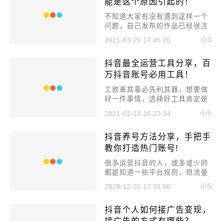
能是这个原因引起的！
​不知道大家有没有遇到这样一个
问题，自己发布的作品已经很注
重质量了，但作品的播放量依旧
小S
2021-03-21 17:45:26
上不去，这时很多人都觉得是作
品还不够优质，或者是有其他原
抖音最全运营工具分享，百
因，其实大家都没有想过，可能
是因为账号权重不够导致的，那
万抖音账号必用工具！
应该如何提升权重呢，下面来一
​工欲善其事必先利其器，想要做
起来聊聊!
好一件事情，选择好工具肯定是
事倍功半的。抖音同样是如此
小S
2021-02-18 16:23:34
的，利用好工具，能够更好的上
推荐。所以，今天就来聊聊抖音
抖音养号方法分享，手把手
最全运营工具分享，百万抖音账
号必用工具!
教你打造热门账号!
​很多运营抖音的人，或多或少的
都是知道一些平台规则，但流量
却依旧不理想。这是因为账号在
小S
2020-12-31 17:15:00
最开始就没有被系统识别为正常
账号，当然不可能给与流量了，
抖音个人如何接广告变现，
所以今天就来说一下抖音养号方
法分享，手把手教你打造热门账