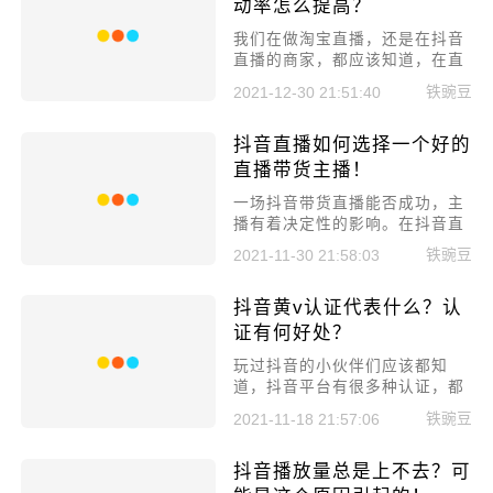
动率怎么提高？
我们在做淘宝直播，还是在抖音
直播的商家，都应该知道，在直
播的时候要想办法让用户和自己
铁豌豆
2021-12-30 21:51:40
进行互动，从而提高互动率。那
么抖音互动量到底是什么?下面
抖音直播如何选择一个好的
给大家讲一下。
直播带货主播！
一场抖音带货直播能否成功，主
播有着决定性的影响。在抖音直
播带货过程中，主播是一场直播
铁豌豆
2021-11-30 21:58:03
里的“明星”和灵魂，通常我们会
根据以下两点来选择合适的主
抖音黄v认证代表什么？认
播。
证有何好处？
玩过抖音的小伙伴们应该都知
道，抖音平台有很多种认证，都
是需要大家去认证的，那么黄v
铁豌豆
2021-11-18 21:57:06
认证一般都是个体账户去认证
的，各位小伙伴们知道抖音黄v
抖音播放量总是上不去？可
认证代表什么吗?