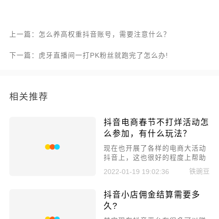
上一篇：怎么养高权重抖音账号，需要注意什么？
下一篇：虎牙直播间一打PK粉丝就跑完了怎么办!
相关推荐
抖音电商春节不打烊活动怎
么参加，有什么玩法？
现在也开展了各样的电商大活动
抖音上，这也很好的程度上帮助
了各位抖音卖家和主播们带货带
铁豌豆
2022-01-19 19:02:36
来流量，同样也营造了很好的节
日气氛。那么抖音电商春节不打
抖音小店佣金结算需要多
烊活动怎么参加，有什么玩法？
久?