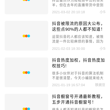
​抖音虽然作为短视频平台的领头
羊，但在去年的直播带货中尝到
了甜头，不少人涌入到了抖音直
小S
2021-03-02 20:10:18
播。但不少人都是新人，对于直
播还是不太了解的，所以今天就
抖音被限流的原因大公布，
来讲一讲抖音直播间应该如何布
置，学会这些让你人气不断!
这些点90%的人都不知道！
​运营抖音的人都应该知道，被限
流是一件比较麻烦的事情，因为
你不知道被限流是什么原因，也
小S
2021-02-03 18:30:00
就不知道该怎么去解决了。所以
今天就来讲讲抖音被限流的原因
抖音热度加权，抖音热度加
大公布，这些点90%的人都不知
道!
权技巧!
很多小伙伴对于抖音的算法机制
不是很清楚，今天小编就来给大
家讲讲一个视频如何持续爆红，
铁豌豆
2021-01-19 16:57:04
抖音热度加权，抖音热度加权技
巧!
抖音橱窗号开通最新教程，
五步开通抖音橱窗号！
很多人都不知道抖音的橱窗号怎