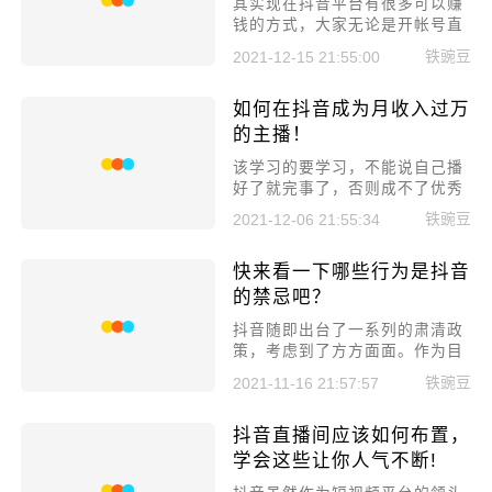
其实现在抖音平台有很多可以赚
钱的方式，大家无论是开帐号直
播或者拥有流量和粉丝之后进行
铁豌豆
2021-12-15 21:55:00
推广带货，如果大家没有流量和
粉丝也可以领任务，抖音小店佣
如何在抖音成为月收入过万
金结算需要多久?
的主播！
该学习的要学习，不能说自己播
好了就完事了，否则成不了优秀
的主播。就好比爬山，爬到一半
铁豌豆
2021-12-06 21:55:34
眼看要到山顶，而你选择放弃，
那你永远看不到山顶的风光。如
快来看一下哪些行为是抖音
果你说自己怎么努力也爬不到山
顶，那只能说你是时机未到，更
的禁忌吧？
不能掉以轻心，给自己多一些的
​抖音随即出台了一系列的肃清政
信心。
策，考虑到了方方面面。作为目
前国民度较高的一个短视频
铁豌豆
2021-11-16 21:57:57
app，有许许多多各型各色的播
主，有些规则还是非常有必要
抖音直播间应该如何布置，
的。话不多说，快来看一下哪些
行为是抖音的禁忌吧？
学会这些让你人气不断!