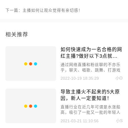
下一篇：主播如何让观众觉得有亲切感！
相关推荐
如何快速成为一名合格的网
红主播?做好以下3点就可
以!
通过网络直播和粉丝聊的不亦乐
乎，聊天、唱歌、跳舞、打游戏
都可以通过直播赚钱，越来越多
小O
2022-10-19 18:35:29
的人都想成为一名主播，但是做
了一段时间主播发现直播还是火
导致主播火不起来的5大原
不起来，今天小编就来给大家讲
讲如何快速成为一名合格的网红
因，新人一定要知道！
主播?
​直播行业在近几年可谓是水涨船
高，吸引了一批又一批的年轻人
加入进来，但到底什么样的人适
小S
2021-03-21 11:10:56
合当主播呢，今天本文就反其道