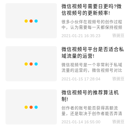
而行，讲一讲导致主播火不起来
微信视频号需要日更吗?微
的5大原因，新人一定要知道!
信视频号的更新频率!
很多小伙伴在视频号的创作过程
中，认为需要每一天都保持视频
号的内更新，今天小编来给大家
铁豌豆
2021-01-21 16:35:23
讲讲微信视频号需要日更吗?微
信视频号的更新频率!
微信视频号平台是否适合私
域流量的运营!
微信视频号是一个非常利于私域
流量的运营的，微信视频号对比
于抖音快手对于自己的私域流量
铁豌豆
2021-01-15 17:28:04
形成有非常大的优势！今天小编
来给大家讲讲微信视频号平台是
微信视频号的推荐算法机
否适合私域流量的运营!
制!
创作者的账号能否获得高额流
量，还是取决于创作者能否弄清
平台的算法!今天小编就来给大家
铁豌豆
2021-01-14 16:55:00
讲讲新平台微信视频号的推荐算