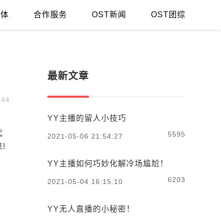
媒体
合作服务
OST新闻
OST团综
最新文章
44
YY主播的留人小技巧
代
5595
2021-05-06 21:54:27
!
YY主播如何巧妙化解冷场尴尬！
6203
2021-05-04 16:15:10
YY无人直播的小秘密！