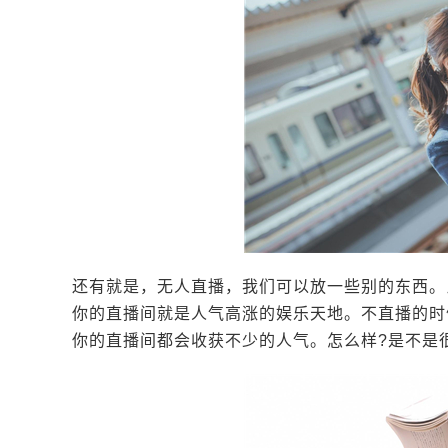
还有就是，无人直播，我们可以放一些别的东西。
你的直播间就是人气高涨的娱乐天地。不直播的时
你的直播间都会收获不少的人气。怎么样?是不是