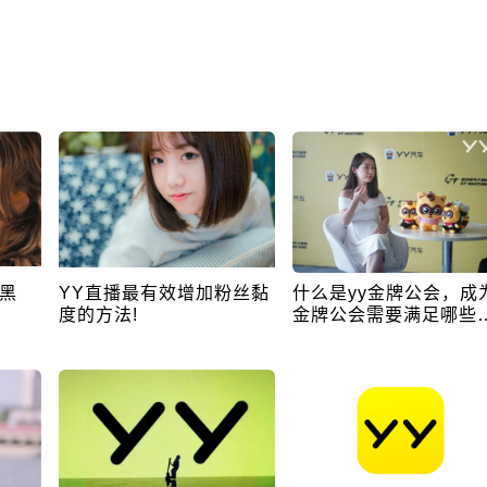
黑
YY直播最有效增加粉丝黏
什么是yy金牌公会，成
度的方法!
金牌公会需要满足哪些
件？