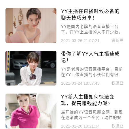
一些宝宝们头疼。别急，如果这
样的话，那么小编就来给你几个
YY主播在直播时候必备的
建议吧，YY主播如何留住观众，
也都是有一定的运营技巧的，看
聊天技巧分享！
看对你有用没?
YY是国内老牌的语音直播平台
了，在YY上主播的人不在少数，
YY平台上的观众流量也一直都很
铁豌豆
2021-03-26 21:07:21
大。但是有很多新人YY主播还不
知道怎么和观众聊天。今天小编
带你了解YY人气主播速成
给大家带来YY主播在直播时候必
备的聊天技巧分享，教你如何直
记！
播不冷场。
YY是老牌的语音直播平台，目前
在YY上做直播的小伙伴们有很
多。但是有的YY主播的直播间是
铁豌豆
2021-03-24 18:57:43
非常热闹，有的主播却基本上没
有几个人看。YY人气主播的养
YY新人主播如何快速变
成，也是有秘诀的，下面就跟着
小编一起，带你了解YY人气主播
现，提高赚钱能力呢?
速成记。
最开始的YY语音风靡全网，到现
在逐渐成为一个全民互动性的娱
乐平台。YY也吸引了越来越多的
铁豌豆
2021-01-20 19:21:34
新人主播入驻，那么YY新人主播