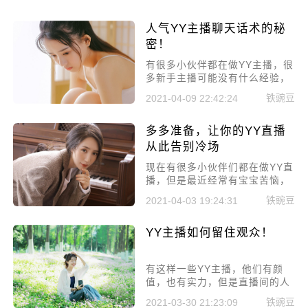
人气YY主播聊天话术的秘
密！
有很多小伙伴都在做YY主播，很
多新手主播可能没有什么经验，
不知道该怎么做来获得粉丝和增
铁豌豆
2021-04-09 22:42:24
加流量。今天小编在总结了各大
YY人气主播的直播秘诀之后，给
多多准备，让你的YY直播
你们总结出来几条非常有用的聊
天话术方法。快来看，人气YY主
从此告别冷场
播聊天话术的秘密!
现在有很多小伙伴们都在做YY直
播，但是最近经常有宝宝苦恼，
说自己在YY直播的时候总是冷
铁豌豆
2021-04-03 19:24:31
场，比较尴尬，总是这样也不知
道怎么解决别急，其实冷场都可
YY主播如何留住观众！
以通过事先准备来化解，一起往
下看：多多准备，让你的YY直播
从此告别冷场。
有这样一些YY主播，他们有颜
值，也有实力，但是直播间的人
气就是不高，留不住观众，很让
铁豌豆
2021-03-30 21:23:09