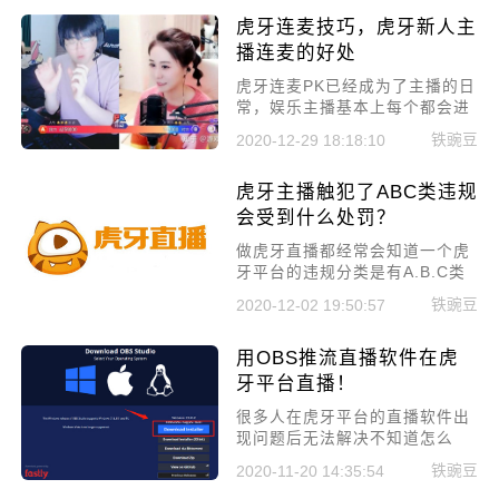
直播怎么提现礼物收益。
虎牙连麦技巧，虎牙新人主
播连麦的好处
虎牙连麦PK已经成为了主播的日
常，娱乐主播基本上每个都会进
行连麦PK。今天小编就来给大家
铁豌豆
2020-12-29 18:18:10
讲讲虎牙连麦技巧，虎牙新人主
播连麦的好处。
虎牙主播触犯了ABC类违规
会受到什么处罚？
做虎牙直播都经常会知道一个虎
牙平台的违规分类是有A.B.C类
的违规，但是很多新手主播对于
铁豌豆
2020-12-02 19:50:57
这些虎牙直播违规的条例不是很
清楚，对于触犯了这些违规条咧
用OBS推流直播软件在虎
会有什么处罚也不清楚，今天小
编就来给大家讲讲在虎牙主播触
牙平台直播！
犯了ABC类违规会受到什么处
很多人在虎牙平台的直播软件出
罚。
现问题后无法解决不知道怎么
办，今儿给大家带来一个解决方
铁豌豆
2020-11-20 14:35:54
法用OBS推流直播软件在虎牙平