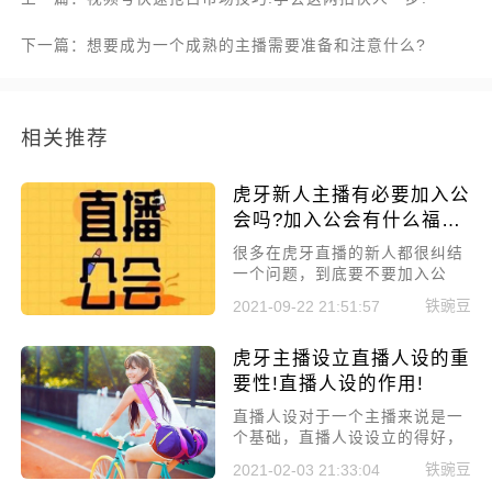
下一篇：想要成为一个成熟的主播需要准备和注意什么?
相关推荐
虎牙新人主播有必要加入公
会吗?加入公会有什么福
利！
很多在虎牙直播的新人都很纠结
一个问题，到底要不要加入公
会，今天小编就来给大家讲讲虎
铁豌豆
2021-09-22 21:51:57
牙新人主播有必要加入公会吗?
虎牙主播设立直播人设的重
要性!直播人设的作用!
直播人设对于一个主播来说是一
个基础，直播人设设立的得好，
在直播这条路上也会走的很远，
铁豌豆
2021-02-03 21:33:04
下面小编就来讲讲虎牙主播设立