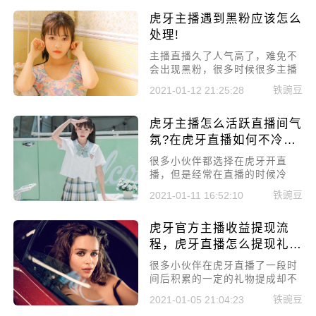
直播人设的重要性!直播人设的作
虎牙主播遇到黑粉应该怎么
用!
处理!
主播直播久了人气高了，难免不
会出现黑粉，很多时候很多主播
的处理方式都是错误的。今天小
铁豌豆
2021-01-12 21:25:28
编就来给大家讲讲虎牙主播遇到
黑粉应该怎么处理!
虎牙主播怎么活跃直播间气
氛?在虎牙直播如何不冷
场?
很多小伙伴都选择在虎牙开直
播，但是经常在直播的时候冷
场，那么虎牙主播怎么活跃直播
铁豌豆
2021-01-11 16:52:10
间气氛?在虎牙直播如何不冷场?
虎牙官方主播收益提现流
程，虎牙直播怎么提现礼物
收益
很多小伙伴在虎牙直播了一段时
间后积累的一定的礼物提成却不
知道怎么提现，今天小编带来虎
铁豌豆
2021-01-05 21:04:23
牙官方主播收益提现流程，虎牙