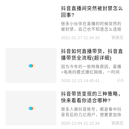
这些拍摄技巧也不是人人都会
抖音直播间突然被封禁怎么
的，也有刚接触的新手小白，所
以本文就来聊聊抖音短视频拍摄
回事?
技巧以及注意事项分享!
很多小伙伴在直播的时候突然的
被封禁，自己也不知道怎么违规
了，今天小编给大家讲讲抖音直
铁豌豆
2021-01-27 21:24:33
播间突然被封禁怎么回事?
抖音如何直播带货，抖音直
播带货全流程(超详细)
因为今年的一些特殊原因，直播
+电商的模式爆红网络，一时间
被大众迅速追捧，而抖音作为短
小S
2020-12-13 14:45:41
视频平台的NO.1，在今年直播带
货也有着不俗的成绩。那今天就
抖音带货变现的三种策略，
来讲讲抖音如何直播带货，抖音
直播带货全流程(超详细)。
快来看看你适合哪种?
很多人做抖音账号，都是看中抖
音背后的几亿用户，想要更加快
速的变现赚钱。而确实，抖音的
铁豌豆
2020-12-04 21:12:34
机制和流量，让很多人都成功