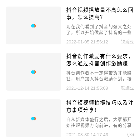
购物，卖家会通过中控台发布直
抖音视频播放量不高怎么回
播消息，抖音小店直播中控台在
哪里？
事，怎么提高？
现在我们看到了抖音的强大之处
了，所以开始做起了抖音的一些
副业，比如养抖音号，而养的抖
铁豌豆
2022-01-05 21:56:12
音号的浏览量不高的话就很难养
起来的。那么抖音号浏览量不高
抖音创作激励有什么要求，
怎么养?提高有何技巧?下面给大
家讲述一下。
怎么通过抖音创作激励赚
钱！
抖音创作者不一定得带货才能赚
钱，用户加入抖音激励计划，按
要求完成相应的任务也是能赚钱
铁豌豆
2021-12-14 21:55:09
的，抖音创作激励有什么要求，
怎么通过抖音创作激励赚钱！
抖音短视频拍摄技巧以及注
意事项分享！
自从新媒体盛行之后，大家都开
始往短视频方向前进，有的分享
自己的生活日常，有的拍成剧
小S
2021-03-30 14:17:46
情，让观众们拍手称好。当然，