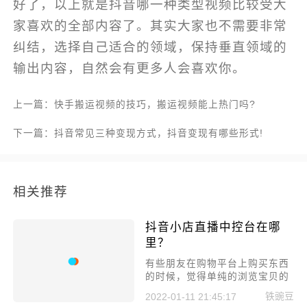
好了，以上就是抖音哪一种类型视频比较受大
家喜欢的全部内容了。其实大家也不需要非常
纠结，选择自己适合的领域，保持垂直领域的
输出内容，自然会有更多人会喜欢你。
上一篇：快手搬运视频的技巧，搬运视频能上热门吗?
下一篇：抖音常见三种变现方式，抖音变现有哪些形式!
相关推荐
抖音小店直播中控台在哪
里？
有些朋友在购物平台上购买东西
的时候，觉得单纯的浏览宝贝的
详情页，实在是太枯燥了，因此
铁豌豆
2022-01-11 21:45:17
很多朋友会通过抖音直播来进行