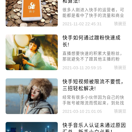
和算法!
很多人刚进入快手的运营者，可
能都是看中了快手的流量和商业
价值，都想要在快手得到流量进
铁豌豆
2021-11-02 22:45:31
而变现。但很多人都不太了解平
台，所以不太容易上热门，那今
快手如何通过蹭粉快速成
天就来为大家分享一下快手运营
必须要知道的规则和算法!
长!
直播想要快速的积累大量粉丝，
那就避免不了蹭其他主播的粉
丝，但是只要你蹭粉比较合理，
铁豌豆
2021-03-11 20:59:15
我相信你一定会快速的成长，今
天小编就来给大家讲讲快手如何
快手短视频被限流不要慌，
通过蹭粉快速成长!
三招轻松解决!
经常有很多小伙伴因为自己的快
手账号被限流而慌起来，到处找
人花钱进行解除限流，快手短视
铁豌豆
2021-03-10 21:01:05
频被限流不要慌，三招轻松解决!
快手音乐人认证未通过原因