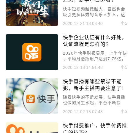
汇总，新手小白必看！
快手短视频越做越大，自然也会
吸引更多优秀的音乐人加入，这
些人群入驻快手后，申请快手音
小S
2020-12-21 18:08:40
乐人认证，也许会因为不太了
解，导致很多人通不过认证。所
快手企业认证有什么好处，
以今天就给大家介绍：快手音乐
人认证未通过原因汇总，新手小
认证流程是怎样的?
白必看!
​2020年快手财报显示，上半年快
手平均月活跃用户达到7.76亿，
这是一个多么庞大的数字。其背
小S
2020-12-18 14:51:48
后拥有多大的商业价值这就不用
多说了，大批量的商家开始入驻
快手直播有哪些禁忌不能
快手，那快手企业认证有什么好
处，认证流程是怎样的?
犯，新手主播需要注意了！
随着快手的不断发展，快手直播
也做的风生水起，平台不断扶
持，越来越多的新人主播加入进
小S
2020-12-02 15:07:48
来，但也是因为新人主播，所以
很多规则都不太清楚。所以，今
快手付费推广，快手付费推
天就来给大家讲讲快手直播有哪
些禁忌不能犯，新手主播需要注
广的技巧?