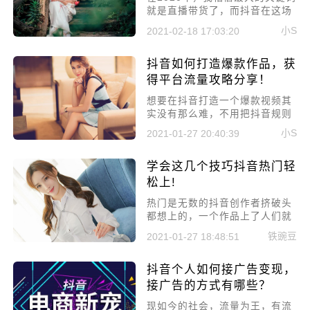
就是直播带货了，而抖音在这场
直播带货的战役中，取得了不俗
小S
2021-02-18 17:03:20
的成绩。为什么大家都选择抖音
直播带货，都有哪些好处呢?下
抖音如何打造爆款作品，获
面我们来详细说一说!
得平台流量攻略分享！
​想要在抖音打造一个爆款视频其
实没有那么难，不用把抖音规则
理解的那么复杂，所以今天就来
小S
2021-01-27 20:40:39
详细讲讲抖音如何打造爆款作
品，获得平台流量攻略分享!
学会这几个技巧抖音热门轻
松上!
热门是无数的抖音创作者挤破头
都想上的，一个作品上了人们就
会有成千上万的粉丝增长，今天
铁豌豆
2021-01-27 18:48:51
小编就来给大家讲解学会这几个
技巧抖音热门轻松上!
抖音个人如何接广告变现，
接广告的方式有哪些？
现如今的社会，流量为王，有流