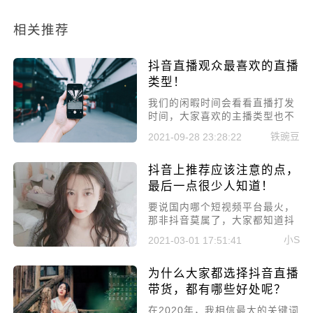
相关推荐
抖音直播观众最喜欢的直播
类型！
我们的闲暇时间会看看直播打发
时间，大家喜欢的主播类型也不
一样，有的人喜欢幽默，有的人
铁豌豆
2021-09-28 23:28:22
喜欢玩游戏，不管是哪个粉丝较
多的主播，他们一定是有自己的
抖音上推荐应该注意的点，
特色的，今天就给大家讲一下抖
音直播观众最喜欢的直播类型。
最后一点很少人知道！
​要说国内哪个短视频平台最火，
那非抖音莫属了，大家都知道抖
音是现如今的国民级APP，几乎
小S
2021-03-01 17:51:41
每个人手机都会下载。不管是企
业还是个人，都想要借助这样的
为什么大家都选择抖音直播
平台引流变现，那今天就来好好
说说抖音上推荐应该注意的点，
带货，都有哪些好处呢？
最后一点很少人知道!
​在2020年，我相信最大的关键词