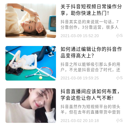
于新人不太熟悉，很容易进入一
关于抖音短视频日常操作分
些误区，下面我们就来讲讲新手
常见的三大误区，来看看你有犯
享，助你快速上热门！
过吗?
抖音其实总的来说就一句话，7
分靠创作，3分靠运营，很多人
发几个视频就能有十多万粉丝，
小S
2021-03-09 15:52:20
而有的人发很多视频都火不起
来。所以今天就来好好聊聊关于
如何通过编辑让你的抖音作
抖音短视频日常操作分享，助你
快速上热门!
品变得高大上？
抖音之所以能够吸引那么多的用
户，不光是抖音迎合了时代，还
有就是抖音有无数的高质量作
小S
2021-03-08 19:59:25
品，这些作品能够满足无数人的
口味。而现在的抖音作品要求也
抖音直播间应该如何布置，
越来越高的，不光是需要剧情，
还需要视频的高质量，那本文就
学会这些让你人气不断!
来说说如何通过后期编辑，让你
​抖音虽然作为短视频平台的领头
的抖音作品变得高大上?
羊，但在去年的直播带货中尝到
了甜头，不少人涌入到了抖音直
小S
2021-03-02 20:10:18
播。但不少人都是新人，对于直