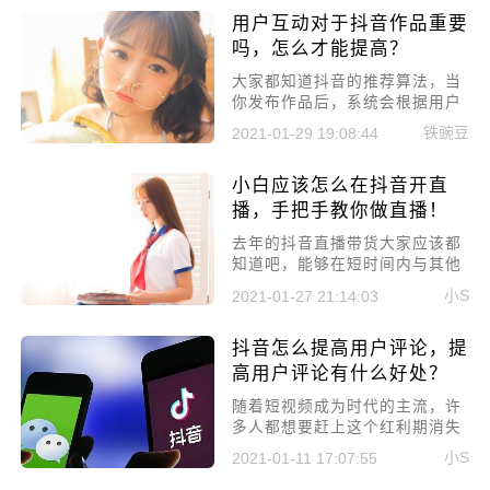
播还是不太了解的，所以今天就
用户互动对于抖音作品重要
来讲一讲抖音直播间应该如何布
置，学会这些让你人气不断!
吗，怎么才能提高？
​大家都知道抖音的推荐算法，当
你发布作品后，系统会根据用户
对于你作品的真实反馈，然后判
铁豌豆
2021-01-29 19:08:44
定是否应该推荐，只有用户足够
喜欢，这样系统才会认为你这个
小白应该怎么在抖音开直
是优质内容。所以今天就来聊聊
用户互动对于抖音作品重要吗，
播，手把手教你做直播！
怎么才能提高?
​去年的抖音直播带货大家应该都
知道吧，能够在短时间内与其他
电商平台旗鼓相当，也就抖音
小S
2021-01-27 21:14:03
了，而现在抖音也在不断的吸收
主播进入。所以本文就来讲讲小
抖音怎么提高用户评论，提
白应该怎么在抖音开直播，手把
手教你做直播!
高用户评论有什么好处？
随着短视频成为时代的主流，许
多人都想要赶上这个红利期消失
前分一杯羹，但却很少有人会成
小S
2021-01-11 17:07:55
功。因为抖音判断一个作品的优
劣是看用户回馈，所以今天要讲