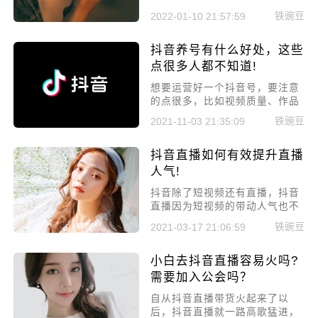
播放量并不稳定，尤其是抖音平
铁豌豆
2022-01-10 21:57:59
台，当这种视频播放量不稳定的
时候很多达人都束手无策，抖音
抖音养号有什么好处，这些
视频播放量不稳定怎么办?
点很多人都不知道!
想要运营好一个抖音号，要注意
的点很多，比如视频质量、作品
时长、标题内容等等。但很多人
铁豌豆
2021-11-03 21:35:09
却忽视了养号，也许你的账号与
高质量账号就差一个养号，所以
抖音直播如何有效提升直播
本文就来讲讲抖音养号有什么好
处，这些点很多人都不知道!
人气!
抖音除了短视频还有直播，抖音
直播因为短视频的带动人气也不
少，也有非常多的小伙伴在抖音
铁豌豆
2021-03-17 21:06:59
进行直播，但是人气都不是很如
意，今天小编就来给大家讲讲抖
小白去抖音直播容易火吗?
音直播如何有效提升直播人气!
需要加入公会吗？
​自从抖音直播带货火起来了以
后，抖音直播就一路高歌猛进，