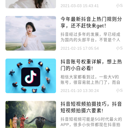
疯狂吸收招揽主播，但新人主播
小S
2021-03-03 15:43:41
依旧是缺乏经验的，想要直播中
火起来确实不容易，但很多人又
今年最新抖音上热门规则分
不太了解公会，所以本文就来好
好聊聊小白去抖音直播容易火
享，还不赶快来get！
吗?需要加入公会吗?
​抖音经过多年的发展，早已经成
为国内的头部平台，不管是个人
还是企业都想要在抖音上获得流
小S
2021-02-15 17:05:54
量变现。但大部分人都会遇到一
个问题，那就是上不了热门，所
抖音账号权重详解，想上热
以今天就来讲讲今年最新抖音上
热门规则分享，还不赶快来get!
门的小白必看!
​相信大家都看到过，一些大V的
账号，很容易就上热门了，而自
己的号想上一千的播放却很难。
小S
2021-01-10 13:30:24
这是因为抖音账号权重的不同，
导致的推荐流量不同，所以今天
抖音短视频拍摄技巧，抖音
就来聊聊抖音账号权重详解，想
上热门的小白必看!
短视频拍摄六要素!
抖音短视频可能是5G时代最火的
APP，很多小伙伴都现在抖音拍