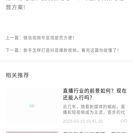
营方案!
上一篇：微信视频号变现是否方便！
下一篇：新手怎样打造抖音爆款视频，看完这篇你就懂了！
相关推荐
直播行业的前景如何？现在
还能入行吗？
近几年，随着新媒体的崛起，直
播和短视频成为主流，逐步的代
替传统媒体的传播。而直播更是
小O
2023-03-15 15:41:20
发展迅速，各种领域下争先发
热：娱乐主播、游戏主播、电商