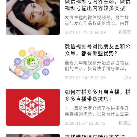
微信视频号内容生态，微信
遇到以下的问题—新人主播四连
问，看看你中招了吗?
视频号输出内容较多类型!
发展生猛的微信视频号，号主数
量与发布作品数成倍增长。内容
生态的分布也是非常的有趣，今
铁豌豆
2021-01-21 15:56:39
天小编就来给大家讲讲微信视频
号内容生态，微信视频号输出内
微信视频号对比朋友圈和公
容较多类型!
众号，都有哪些优势？
最近几年短视频开始逐步占领我
们的生活，抖音快手纷纷崛起，
微信之前也上线了微视，但却并
小S
2021-01-14 15:02:26
未火起来，之后在2020年1月上
线微信视频号，短时间内获得2
如何在拼多多开启直播，拼
亿活跃用户。那么微信视频号对
比朋友圈和公众号，都有哪些优
多多直播带货技巧！
势?
上一篇给大家介绍了在拼多多开
启直播的优势，以及为什么需要
在拼多多开启直播，这篇我们来
铁豌豆
2020-11-27 15:02:42
讲一讲如何在拼多多开启直播，
拼多多直播带货技巧！