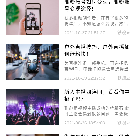
高粉账号如何变现，高粉账
主播等等，越来越多的平台吸粉
领域，那么在发展多年过后，直
号变现途径!
播行业的前景如何?现在还能入
很多视频创作者，在有了很多的
行吗?下面来详细说一说。
粉丝后，不知道怎么变现，然后
又没有商家联系自己，今天小编
铁豌豆
2021-10-27 21:51:27
就来给大家讲讲高粉账号如何变
现，高粉账号变现途径!
户外直播技巧，户外直播如
何涨粉快！
为直播准备一部手机。可选择携
带WiFi。电话卡的通信商选择当
地信号最好的运营商。套餐建议
铁豌豆
2021-10-19 22:17:32
选择无限流量的。在购买电话卡
的时候，需要测试一下网络。只
新人主播四连问，看看你中
有在信号稳定，上传流量保证在
100KB/s的情况下，直播才能流
招了吗？
畅不卡。
耐心是视频主播成功的垫脚石!此
时主播会遇到很多问题，需要极
大的耐心，往往因为没有耐心，
铁豌豆
2021-08-26 18:54:03
而放弃直播，遭到淘汰。具体说
来，在这个境界里一般说来你会