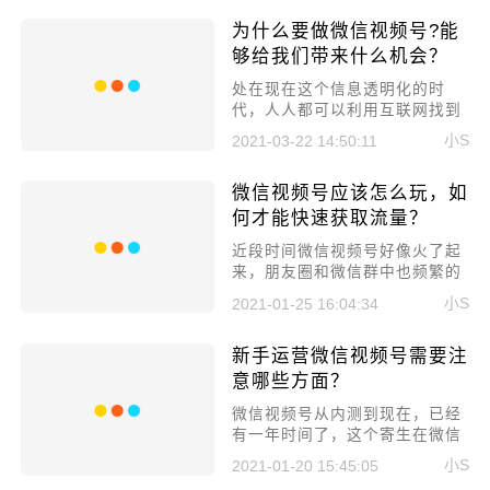
刚刚起步的话多做推广肯定是有
为什么要做微信视频号?能
好处的，抖音推广怎么做?
够给我们带来什么机会？
​处在现在这个信息透明化的时
代，人人都可以利用互联网找到
机会，前几年的机会是直播和短
小S
2021-03-22 14:50:11
视频，快手和抖音就是这样起来
的，很多人在明白后已经有点晚
微信视频号应该怎么玩，如
了。而现在微信视频号来了，那
今天就来聊聊为什么要做微信视
何才能快速获取流量？
频号?能够给我们带来什么机会?
​近段时间微信视频号好像火了起
来，朋友圈和微信群中也频繁的
出现，好像一时间大家都开始关
小S
2021-01-25 16:04:34
注起了视频号。不过对于短视频
行业来说，视频号确实是一个黑
新手运营微信视频号需要注
马，那微信视频号应该怎么玩，
如何才能快速获取流量?我们下
意哪些方面？
面来详细聊聊!
​微信视频号从内测到现在，已经
有一年时间了，这个寄生在微信
的视频号，正在悄无声息的进入
小S
2021-01-20 15:45:05
大家的生活，这也是微信给与的