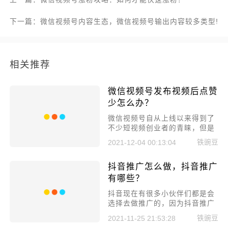
下一篇：微信视频号内容生态，微信视频号输出内容较多类型!
相关推荐
微信视频号发布视频后点赞
少怎么办？
微信视频号自从上线以来得到了
不少短视频创业者的青睐，但是
前期苦于申请开通视频号功能比
铁豌豆
2021-12-04 00:13:04
较困难，只能观望，如今微信视
频号已经全面开放，免费申请开
抖音推广怎么做，抖音推广
通了。
有哪些？
抖音现在有很多小伙伴们都是会
选择去做推广的，因为抖音推广
效果是非常好的，毕竟抖音平台
铁豌豆
2021-11-25 21:53:28
的流量有那么多，而大家的帐号