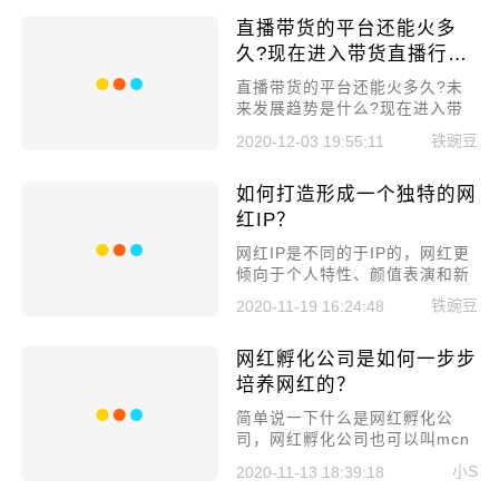
一个庞大的机会，所以今天主要
直播带货的平台还能火多
就来讲讲：新手运营微信视频号
需要注意哪些方面?
久?现在进入带货直播行业
晚吗?
直播带货的平台还能火多久?未
来发展趋势是什么?现在进入带
货直播行业晚吗?今儿小编就来
铁豌豆
2020-12-03 19:55:11
跟你们一一分析。
如何打造形成一个独特的网
红IP？
网红IP是不同的于IP的，网红更
倾向于个人特性、颜值表演和新
闻炒作等等，如何打造形成一个
铁豌豆
2020-11-19 16:24:48
独特的网红IP？
网红孵化公司是如何一步步
培养网红的？
简单说一下什么是网红孵化公
司，网红孵化公司也可以叫mcn
机构，大致就是将那些单打独斗
小S
2020-11-13 18:39:18
的网红们聚集在一起，进行专业