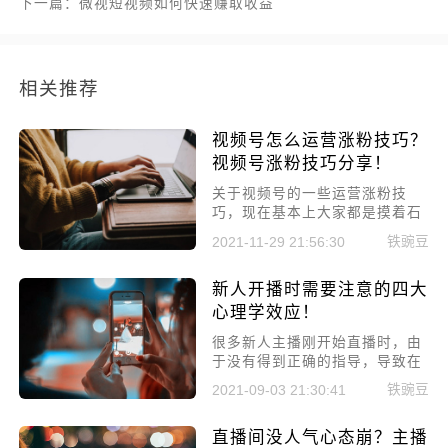
下一篇：微视短视频如何快速赚取收益
相关推荐
视频号怎么运营涨粉技巧？
视频号涨粉技巧分享！
关于视频号的一些运营涨粉技
巧，现在基本上大家都是摸着石
头过河，并且平台也是在不断迭
铁豌豆
2021-11-29 21:56:30
代，所以没有什么一成不变的方
法。但是粉丝数量和质量还是一
新人开播时需要注意的四大
个账号的根本，那些能在早期建
立起来优势的账号，后期都有很
心理学效应！
好的前景，参考公众号大V发展
很多新人主播刚开始直播时，由
简史。
于没有得到正确的指导，导致在
开播后收到的效果并不好，浪费
铁豌豆
2021-09-03 21:30:41
了最佳直播时间，新主播的直播
前期是比较重要的，千万不要盲
直播间没人气心态崩？主播
目的开播!今天小编就跟大家分享