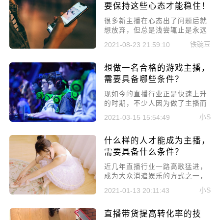
一下新人开播时需要注意的四大
要保持这些心态才能稳住！
心理学效应，尽量少走弯路。
很多新主播在心态出了问题后就
想放弃，但总是浅尝辄止是永远
不可能成功的，所以小编今天就
铁豌豆
2021-08-23 21:59:10
和大家聊聊主播要保持哪些心态
才能稳住。
想做一名合格的游戏主播，
需要具备哪些条件？
​现如今的直播行业正是快速上升
的时期，不少人因为做了主播而
赚的盆满钵满，而主播也分为很
小S
2021-03-15 15:54:49
多类型，有颜值主播、才艺主
播、游戏主播等等。今天本文主
什么样的人才能成为主播，
要就来聊聊游戏主播，看看想做
一名合格的游戏主播，需要具备
需要具备什么条件？
哪些条件?
​近几年直播行业一路高歌猛进，
成为大众消遣娱乐的方式之一，
很多人都看到了主播的光鲜亮
小S
2021-01-13 20:11:43
丽，都纷纷想要成为主播，但想
要成为主播也是需要一定的条件
直播带货提高转化率的技
的。所以，今天就来讲讲什么样