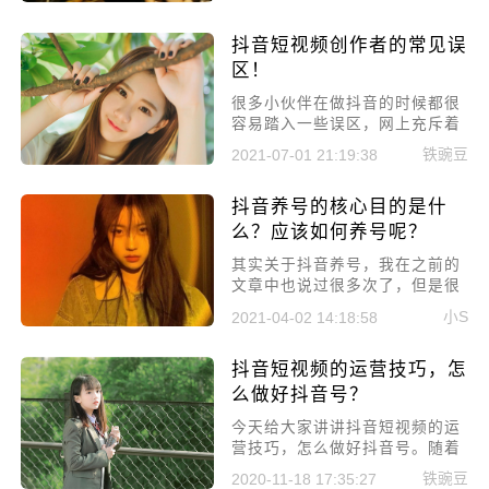
支付宝账号中，那么抖音收益怎
么提现到支付宝呢?
抖音短视频创作者的常见误
区！
很多小伙伴在做抖音的时候都很
容易踏入一些误区，网上充斥着
大量的养号教程，但是实际上有
铁豌豆
2021-07-01 21:19:38
用的却不是那么多，今天小编就
用实战经验来给大家讲讲抖音短
抖音养号的核心目的是什
视频创作者的常见误区!
么？应该如何养号呢？
​其实关于抖音养号，我在之前的
文章中也说过很多次了，但是很
多人确实没有重视养号的问题，
小S
2021-04-02 14:18:58
今天就来讲讲抖音养号的核心目
的是什么?以及应该如何养号，
抖音短视频的运营技巧，怎
让大家对养号这个步骤重视起
来。
么做好抖音号？
今天给大家讲讲抖音短视频的运
营技巧，怎么做好抖音号。随着
短视频行业的不断发展，有许许
铁豌豆
2020-11-18 17:35:27