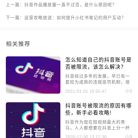
上一篇：抖音作品播放量一直不过百，是什么原因呢？
下一篇：运营攻略放送：如何提升小红书笔记的用户互动？
相关推荐
怎么知道自己的抖音账号是
否被限流，该怎么解决？
抖音经过多年的发展，早已有一
套较为成熟的违规惩罚机制，很
多新人在刚接触抖音时，自己已
小S
2021-01-01 16:55:47
经违规了也不知道，只知道作品
流量突然下降了，那怎么知道自
抖音账号被限流的原因有哪
己的抖音账号是否被限流，该怎
么解决?下面我们来详细解答。
些，新手必看攻略!
抖音作为现在短视频最大的黑
马，人人都想要在抖音上分一杯
羹，但想要运营好抖音确实没那
小S
2020-12-30 13:12:38