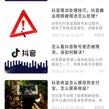
么容易，很多人在这过程中常常
会违规被平台限流;所以本文就来
抖音限流处理技巧，抖音搬
说说抖音账号被限流的原因有哪
些?
运视频被限流怎么处理?
伙伴在抖音运营账号的过程中，
收到了系统消息提示，说被系统
识别到搬运视频太多，减少抖音
铁豌豆
2020-12-05 15:15:37
视频推荐账号评级的通知，今天
小编就给大家讲解抖音限流处理
怎么看抖音账号是否被限
技巧，抖音搬运视频被限流怎么
处理?
流，该如何解决？
抖音算是普通人最快走向红人的
路径之一了，但很多新手在做抖
音一段时间后，原本有比较不错
小S
2020-11-24 16:08:09
的播放量，后来慢慢的就没有播
放量了，这就是因为抖音账号被
抖音收益怎么提现到支付
系统限流了，那么怎么看抖音账
号是否被限流，又该如何解决?
宝，怎么提高收益？
在抖音平台除了能够刷刷视频，
还可以通过抖音来获得收益，有
了收益之后便可以提现到自己的
铁豌豆
2021-12-21 21:35:29