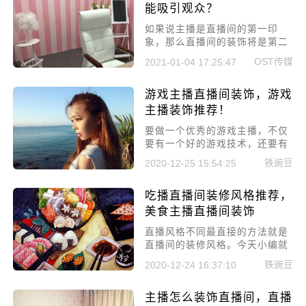
人气爆棚!
能吸引观众？
如果说主播是直播间的第一印
象，那么直播间的装饰将是第二
印象了。邋遢凌乱的主播或许也
OST传媒
2021-01-04 17:25:47
能成为大主播，但新手主播还是
切勿尝试。今天就来跟大家聊聊
游戏主播直播间装饰，游戏
主播直播间装饰的内容。
主播装饰推荐！
要做一个优秀的游戏主播，不仅
要有一个好的游戏技术，还要有
一个好的直播间布置和基础硬件
铁豌豆
2020-12-25 15:54:25
配置。直播间好的环境布置能给
主播增加很大的形象分，也能更
吃播直播间装修风格推荐，
加吸引粉丝。今天小编就说说游
戏主播直播间装饰，游戏主播装
美食主播直播间装饰
饰推荐。
直播风格不同最直接的方法就是
直播间的装修风格。今天小编就
给大家带来吃播直播间装修风格
铁豌豆
2020-12-24 16:37:10
推荐，美食主播直播间装饰。
主播怎么装饰直播间，直播