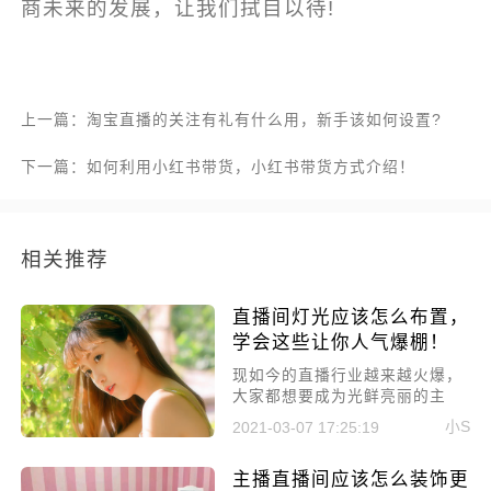
商未来的发展，让我们拭目以待!
上一篇：淘宝直播的关注有礼有什么用，新手该如何设置?
下一篇：如何利用小红书带货，小红书带货方式介绍！
相关推荐
直播间灯光应该怎么布置，
学会这些让你人气爆棚！
​现如今的直播行业越来越火爆，
大家都想要成为光鲜亮丽的主
播，而很多人都不太知道主播应
小S
2021-03-07 17:25:19
该做哪些事情，应该注意什么。
所以今天就先来讲讲：直播间灯
主播直播间应该怎么装饰更
光应该怎么布置，学会这些让你