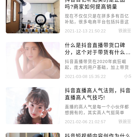
哪里看?
吗?商家如何提高销量
现在不仅仅只是在拼多多有百亿
补贴，很多电商平台包括抖音这
样子的短视频平台，加入了电商
铁豌豆
2021-12-13 21:50:22
功能之后，同样的都是有百亿补
贴的活动存在的，抖音百亿补贴
什么是抖音直播带货口碑
卖的是正品吗?
分，这个对于带货有什么好
处？
抖音直播带货在2020年疯狂崛
起，庞大的用户基础，加上带货
体系，成就了抖音直播带货。而
小S
2021-03-08 15:35:22
抖音为了保障用户的购物体验，
为了让优秀的商家脱颖而出，特
抖音直播高人气法则，抖音
地推出了带货口碑分，想要有流
量和销量，这个绝对不能少。那
直播高人气技巧!
今天就来好好聊聊什么是抖音直
直播的高人气是每一个小伙伴都
播带货口碑分，这个对于带货有
想拥有的，其实高人气挺简单
什么好处?
的，只要你掌握了这一个法则人
铁豌豆
2021-02-06 21:02:57
气想不高都不行，下面小编就来
给大家详细讲讲抖音直播高人气
抖音短视频内容创作为什么
法则，抖音直播高人气技巧!