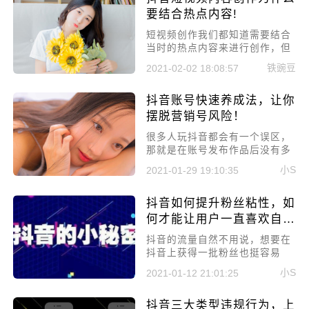
要结合热点内容!
短视频创作我们都知道需要结合
当时的热点内容来进行创作，但
是却不知道为什么需要结合热点
铁豌豆
2021-02-02 18:08:57
内容进行我们的视频内容创作，
今天小编就来给大家讲讲抖音短
抖音账号快速养成法，让你
视频内容创作为什么要结合热点
内容!
摆脱营销号风险！
​很多人玩抖音都会有一个误区，
那就是在账号发布作品后没有多
少流量，就觉得作品不行，或者
小S
2021-01-29 19:10:35
其他原因没有上热门，从来都没
有想过可能是账号一开始就被系
抖音如何提升粉丝粘性，如
统识别为营销号了，所以导致作
品流量不足。所以今天就来讲讲
何才能让用户一直喜欢自
抖音账号快速养成法，让你摆脱
己?
​抖音的流量自然不用说，想要在
营销号风险!
抖音上获得一批粉丝也挺容易
的，但想要一直留住这些粉丝，
小S
2021-01-12 21:01:25
提高粉丝的粘性其实挺难的。那
本文就来详细介绍一下抖音如何
抖音三大类型违规行为，上
提升粉丝粘性，如何才能让用户