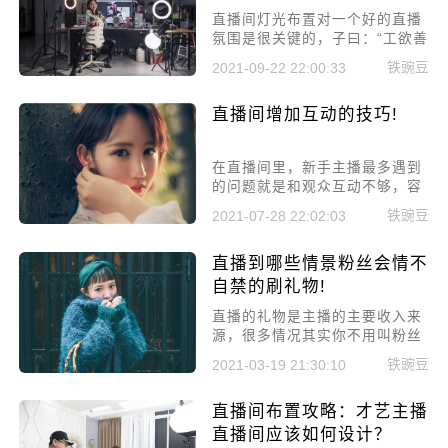
直播间灯光布置对一个好的直播
氛围是很关键的，子曰：“工欲善
其事，必先利其器，直播也是如
铁豌豆
2021-09-22 22:00:33
此，想要一场直播从一般变为享
受就必须在直播间布置上花一点
直播间增加互动的技巧!
心思
在直播间里，新手主播最多遇到
的问题就是和观众互动不够，容
易冷场。有部分主播认为是自己
铁豌豆
2021-07-28 22:02:03
的性格内向意识不适应，但其实
绝大部分原因一方面是主播心理
直播到哪些情景粉丝会情不
压力过大，另一方面手机不懂技
巧。今天小编就用大家分享一下
自禁的刷礼物!
直播间增加互动的技巧。
直播的礼物是主播的主要收入来
源，很多情况其实你不用叫粉丝
刷礼物他们也会刷，只要你能正
铁豌豆
2021-03-19 21:30:10
确的引导!今天小编就来给大家讲
讲直播到哪些情景粉丝会情不自
直播间布置攻略：才艺主播
禁的刷礼物!
直播间应该如何设计？