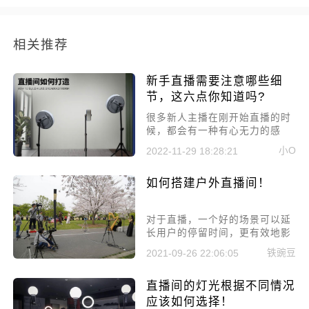
相关推荐
新手直播需要注意哪些细
节，这六点你知道吗?
很多新人主播在刚开始直播的时
候，都会有一种有心无力的感
觉，因为没有经验，也不知道该
小O
2022-11-29 18:28:21
干什么，所以导致没有人看直
播，就算有用户进来也留不住，
如何搭建户外直播间！
粉丝订阅量涨不上去，也没有人
刷礼物，最后坚持不下去，只能
放弃，下面就说一下新手直播需
对于直播，一个好的场景可以延
要注意的六点细节。
长用户的停留时间，更有效地影
响用户的转化率。现在，直播室
铁豌豆
2021-09-26 22:06:05
最重要的因素是转换率。
直播间的灯光根据不同情况
应该如何选择！