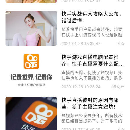
小S
2021-02-02 18:08:01
绩，就被降权了，自己也不知道
什么原因。所以今天就来聊聊快
快手实战运营攻略大公布，
手账号降权操作分享，赶快来看
看避免违规!
错过后悔!
​随着快手用户量越来越多，想要
在快手上引流变现的人也越累越
多，但想要在快手上热门确是一
小S
2021-01-28 15:39:47
件比较难的事情，很多人都卡在
了没有流量前。所以，今天就来
快手游戏直播电脑配置推
讲讲快手实战运营攻略大公布，
错过后悔!
荐，快手直播需要什么配置
的电脑
直播的火爆，促使了短视频巨头
快手也加入了直播的市场，很多
小伙伴都想在快手开启游戏直
铁豌豆
2020-12-28 19:33:24
播，今天小编就来给大家讲讲快
手游戏直播电脑配置推荐，快手
快手直播被封的原因有哪
直播需要什么配置的电脑。
些，新手主播注意避坑!
短视频已经发展多年，所有技术
都已经相当成熟了，对于账号的
违规检测非常智能，而新人主播
小S
2020-11-27 16:40:25