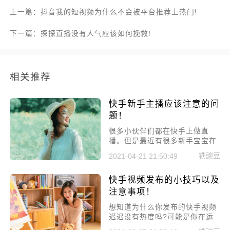
上一篇：抖音我的短视频为什么不会被平台推荐上热门!
下一篇：探探直播没有人气应该如何挽救!
相关推荐
快手新手主播应该注意的问
题！
很多小伙伴们都在快手上做直
播。但是最近有很多新手宝宝在
问我说，为什么自己直播的时候
铁豌豆
2021-04-21 21:50:49
没有人看。小编今天就来给你讲
讲其中的道理，快手新手主播应
快手视频发布的小技巧以及
该注意的问题，快来看看你中招
没有吧。
注意事项！
想知道为什么你发布的快手视频
迟迟没有热度吗?可能是你在运
营视频的过程当中出了问题。其