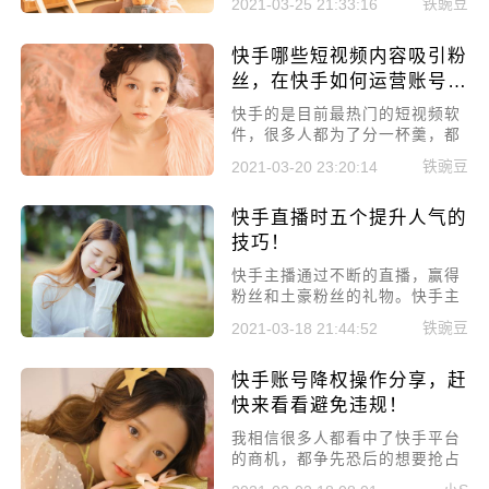
铁豌豆
2021-03-25 21:33:16
实，快手上视频的发布，也有许
多方法和不为人知的规则，稍有
快手哪些短视频内容吸引粉
不注意平台就有可能将你的视频
送进“小黑屋”。快手视频发布的
丝，在快手如何运营账号内
小技巧以及注意事项，下面就让
容！
快手的是目前最热门的短视频软
小编来告诉你。
件，很多人都为了分一杯羹，都
在运营自己的快手账号，今天小
铁豌豆
2021-03-20 23:20:14
编用丰富的从业经验来给大家讲
讲快手哪些短视频内容吸引粉
快手直播时五个提升人气的
丝，在快手如何运营账号内容。
技巧！
快手主播通过不断的直播，赢得
粉丝和土豪粉丝的礼物。快手主
播收到的礼物越多，在直播结束
铁豌豆
2021-03-18 21:44:52
后可以进行提现的金额就越多，
说明赚钱越多。想要做一个赚钱
快手账号降权操作分享，赶
的快手主播，提升人气是关键。
今天就和大家说说，快手直播时
快来看看避免违规！
五个提升人气的技巧。
​我相信很多人都看中了快手平台
的商机，都争先恐后的想要抢占
机会，可一些人刚刚作出一点成