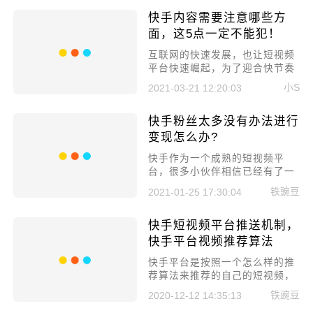
“居心不良”的人混进直播间做“黑
快手内容需要注意哪些方
粉”，那么快手主播宝宝们在遇到
黑粉时应该怎么办呢?别急，小
面，这5点一定不能犯！
编这就告诉你。
互联网的快速发展，也让短视频
平台快速崛起，为了迎合快节奏
的上班族生活，快手也成为了人
小S
2021-03-21 12:20:03
们娱乐消遣、打发时间的重要平
台。对于创作者来讲，快手是一
快手粉丝太多没有办法进行
个引流变现的重要渠道，在创作
内容上面需要多多注意，所以本
变现怎么办?
文就来聊聊快手内容需要注意哪
快手作为一个成熟的短视频平
些方面，这5点一定不能犯!
台，很多小伙伴相信已经有了一
个非常成熟的粉丝体系，粉丝数
铁豌豆
2021-01-25 17:30:04
量也是不少，但是能给自己的带
来的收益少之又少。今天小编就
快手短视频平台推送机制，
来讲讲快手粉丝太多没有办法进
行变现怎么办?
快手平台视频推荐算法
快手平台是按照一个怎么样的推
荐算法来推荐的自己的短视频，
这个你了解吗?今天小编就来给
铁豌豆
2020-12-12 14:35:13
大家讲讲，快手短视频平台推送