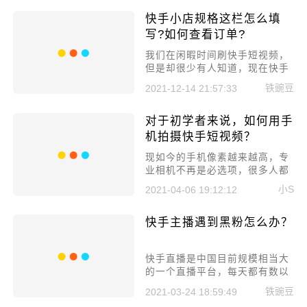
快手小店规格这栏怎么填
写?如何查看订单?
我们在闲暇时间刷快手短视频，
但是却很少有人知道，现在快手
上通过快手小店我们也可以购物
铁豌豆
2021-12-14 21:57:33
了，商家也可以直接在上面开
店。那么快手小店规格这栏怎么
对于初学者来说，如何用手
填写?如何查看订单?
机拍摄快手短视频？
现如今的手机像素越来越高，专
业相机不再是必选项，很多人都
可以选择手机来拍摄短视频，但
小S
2021-04-06 19:12:12
应该如何拍摄呢，里面有什么技
巧，下面就来聊聊对于初学者来
快手主播遇到黑粉怎么办？
说，如何用手机拍摄快手短视
频?
快手直播是中国目前规模相当大
的一个直播平台，每天都有数以
万计的主播们在平台上直播。因
铁豌豆
2021-03-24 18:59:49
为用户过多，所以就会导致个别